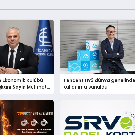
e Ekonomik Kulübü
Tencent Hy3 dünya genelind
şkanı Sayın Mehmet
kullanıma sunuldu
konomiye dair yaptığı
a şunları kaydetti: