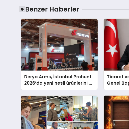
Benzer Haberler
Derya Arms, İstanbul Prohunt
Ticaret v
2026’da yeni nesil ürünlerini ve
Genel Ba
global marka vizyonunu
Ulutaş, e
sergiledi
açıklamad