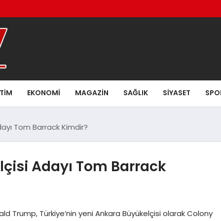
ITIM
EKONOMI
MAGAZIN
SAĞLIK
SIYASET
SPO
dayı Tom Barrack Kimdir?
çisi Adayı Tom Barrack
ld Trump, Türkiye’nin yeni Ankara Büyükelçisi olarak Colony