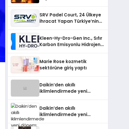
SRV Padel Court, 24 Ülkeye
İhracat Yapan Türkiye’nin
Padel Kortu Üretim Gücü
Kleen-Hy-Dro-Gen Inc., Sıfır
Karbon Emisyonlu Hidrojen
Isıtma Teknolojisinde ISO ve
TSSA Düzenleyici Onaylarını
Marie Rose kozmetik
Aldı
sektörüne giriş yaptı
Daikin’den akıllı
iklimlendirmede yeni
dönem: Madoka Plus
Türkiye’de
Daikin’den akıllı
iklimlendirmede yeni
dönem: Madoka Plus
Türkiye’de