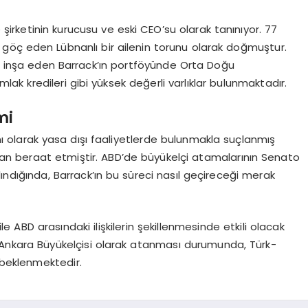
irketinin kurucusu ve eski CEO’su olarak tanınıyor. 77
 göç eden Lübnanlı bir ailenin torunu olarak doğmuştur.
ni inşa eden Barrack’ın portföyünde Orta Doğu
k kredileri gibi yüksek değerli varlıklar bulunmaktadır.
mi
janı olarak yasa dışı faaliyetlerde bulunmakla suçlanmış
an beraat etmiştir. ABD’de büyükelçi atamalarının Senato
ndığında, Barrack’ın bu süreci nasıl geçireceği merak
 ABD arasındaki ilişkilerin şekillenmesinde etkili olacak
ın Ankara Büyükelçisi olarak atanması durumunda, Türk-
i beklenmektedir.