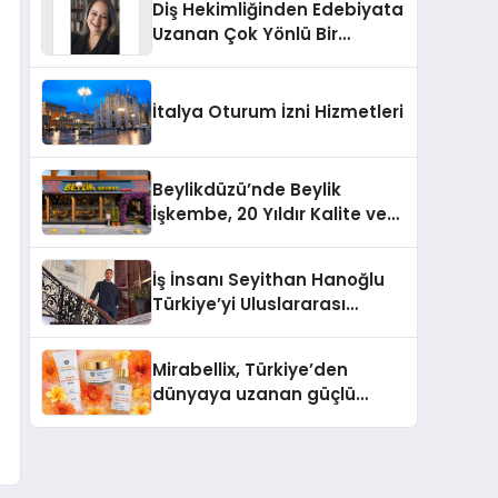
Diş Hekimliğinden Edebiyata
Uzanan Çok Yönlü Bir
Yaşam: Yeşim Şahin Yaman
İtalya Oturum İzni Hizmetleri
Beylikdüzü’nde Beylik
İşkembe, 20 Yıldır Kalite ve
Lezzetin Değişmeyen Adresi
İş İnsanı Seyithan Hanoğlu
Türkiye’yi Uluslararası
Arenada Tanıtmayı
Hedefliyor
Mirabellix, Türkiye’den
dünyaya uzanan güçlü
büyümesini sürdürüyor