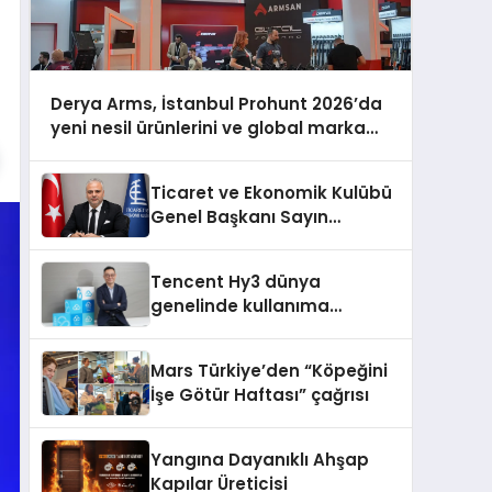
Derya Arms, İstanbul Prohunt 2026’da
yeni nesil ürünlerini ve global marka
vizyonunu sergiledi
Ticaret ve Ekonomik Kulübü
Genel Başkanı Sayın
Mehmet Ulutaş, ekonomiye
dair yaptığı açıklamada
Tencent Hy3 dünya
şunları kaydetti:
genelinde kullanıma
sunuldu
Mars Türkiye’den “Köpeğini
İşe Götür Haftası” çağrısı
Yangına Dayanıklı Ahşap
Kapılar Üreticisi