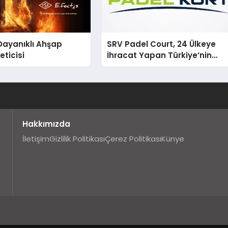
Dayanıklı Ahşap
SRV Padel Court, 24 Ülkeye
eticisi
İhracat Yapan Türkiye’nin
Padel Kortu Üretim Gücü
Hakkımızda
İletişim
Gizlilik Politikası
Çerez Politikası
Künye