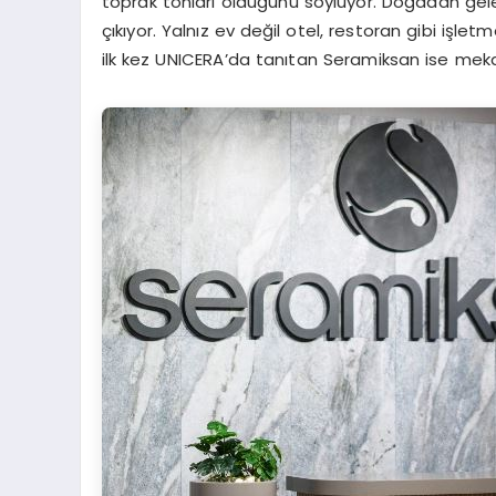
toprak tonları olduğunu söylüyor. Doğadan gel
çıkıyor. Yalnız ev değil otel, restoran gibi işl
ilk kez UNICERA’da tanıtan Seramiksan ise meka