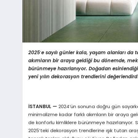
2025
’
e say
ılı günler kala, yaşam alanları da 
akımların bir araya geldiği bu d
ö
nemde, mekan
bürünmeye hazı
rlan
ıyor. D
oğadan esinlendiği
yeni yılın dekorasyon trendlerini değerlendirdi
İSTANBUL
—
2024’ün sonuna doğru gün sayarken, 
minimalizme kadar farklı akımların bir araya g
de konforlu kimliklere bürünmeye hazırlanıyor. Sı
2025’teki dekorasyon trendlerine ışık tutan araş