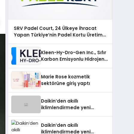
SRV Padel Court, 24 Ülkeye İhracat
Yapan Türkiye’nin Padel Kortu Üretim
Gücü
Kleen-Hy-Dro-Gen Inc., Sıfır
Karbon Emisyonlu Hidrojen
Isıtma Teknolojisinde ISO ve
TSSA Düzenleyici Onaylarını
Marie Rose kozmetik
Aldı
sektörüne giriş yaptı
Daikin’den akıllı
iklimlendirmede yeni
dönem: Madoka Plus
Türkiye’de
Daikin’den akıllı
iklimlendirmede yeni