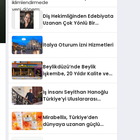
dönem: Madoka Plus
Türkiye’de
Diş Hekimliğinden Edebiyata
Uzanan Çok Yönlü Bir
Yaşam: Yeşim Şahin Yaman
İtalya Oturum İzni Hizmetleri
Beylikdüzü’nde Beylik
İşkembe, 20 Yıldır Kalite ve
Lezzetin Değişmeyen Adresi
İş İnsanı Seyithan Hanoğlu
Türkiye’yi Uluslararası
Arenada Tanıtmayı
Hedefliyor
Mirabellix, Türkiye’den
dünyaya uzanan güçlü
büyümesini sürdürüyor