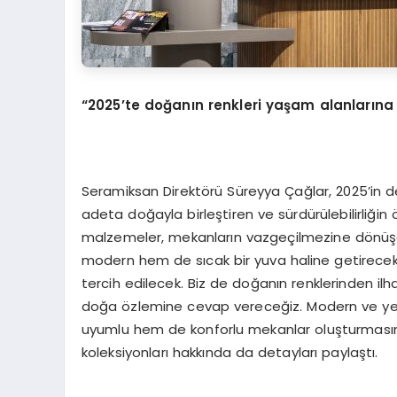
“2025’te doğanın renkleri yaşam alanlarına
Seramiksan Direktörü Süreyya Çağlar, 2025’in de
adeta doğayla birleştiren ve sürdürülebilirliğin ö
malzemeler, mekanların vazgeçilmezine dönüşece
modern hem de sıcak bir yuva haline getirece
tercih edilecek. Biz de doğanın renklerinden ilh
doğa özlemine cevap vereceğiz. Modern ve yenil
uyumlu hem de konforlu mekanlar oluşturmasın
koleksiyonları hakkında da detayları paylaştı.