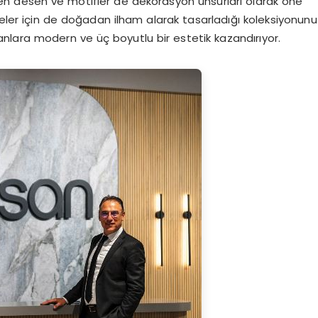
en desen ve motifler de dekorasyon unsurları olarak öne
etmeler için de doğadan ilham alarak tasarladığı koleksiyonunu
nlara modern ve üç boyutlu bir estetik kazandırıyor.