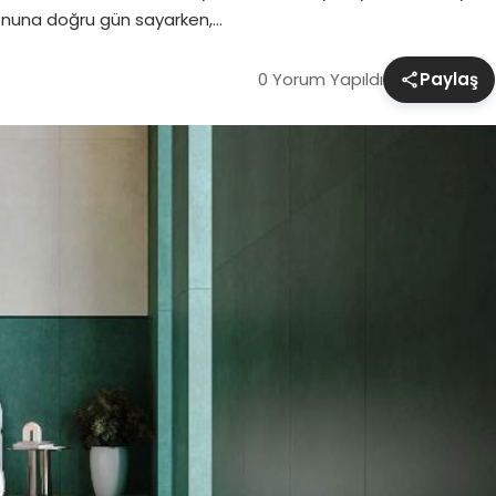
sonuna doğru gün sayarken,…
0 Yorum Yapıldı
Paylaş