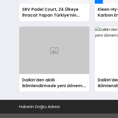
SRV Padel Court, 24 Ülkeye
Kleen-Hy-
İhracat Yapan Türkiye’nin
Karbon Em
Padel Kortu Üretim Gücü
Isıtma Te
TSSA Düze
Aldı
Daikin’den akıllı
Daikin’den
iklimlendirmede yeni dönem:
iklimlen
Madoka Plus Türkiye’de
Madoka P
Haberin Doğru Adresi