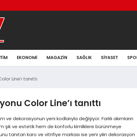
ITIM
EKONOMI
MAGAZIN
SAĞLIK
SIYASET
SPO
lor Line’ı tanıttı
onu Color Line’ı tanıttı
ım ve dekorasyonun yeni kodlarıyla değişiyor. Farklı akımların
m şık ve estetik hem de konforlu kimliklere bürünmeye
nu tanıtan karo ve vitrifiye markası ise yeni yılın dekorasyon