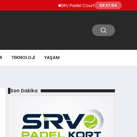
SRV Padel Court, 24 Ülkeye İhracat Yapan 
03:37:05
R
TEKNOLOJI
YAŞAM
Son Dakika