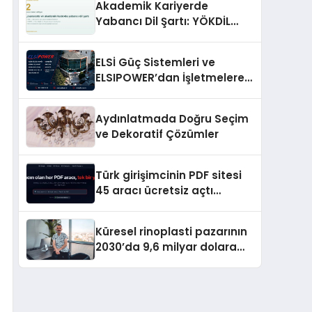
Akademik Kariyerde
Yabancı Dil Şartı: YÖKDİL
Neden Bu Kadar Belirleyici?
ELSİ Güç Sistemleri ve
ELSIPOWER’dan İşletmelere
Güvenilir Enerji Çözümleri
Aydınlatmada Doğru Seçim
ve Dekoratif Çözümler
Türk girişimcinin PDF sitesi
45 aracı ücretsiz açtı
Dosyalar sunucuya gitmiyor
Küresel rinoplasti pazarının
2030’da 9,6 milyar dolara
ulaşması bekleniyor