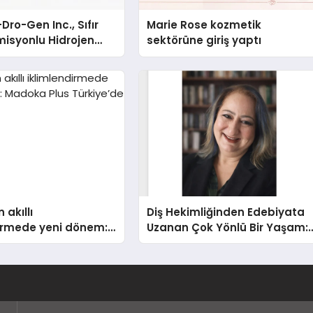
Dro-Gen Inc., Sıfır
Marie Rose kozmetik
isyonlu Hidrojen
sektörüne giriş yaptı
knolojisinde ISO ve
nleyici Onaylarını
 akıllı
Diş Hekimliğinden Edebiyata
dirmede yeni dönem:
Uzanan Çok Yönlü Bir Yaşam:
lus Türkiye’de
Yeşim Şahin Yaman