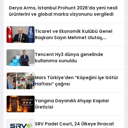
Derya Arms, İstanbul Prohunt 2026’da yeni nesil
ürünlerini ve global marka vizyonunu sergiledi
Ticaret ve Ekonomik Kulübü Genel
Başkanı Sayın Mehmet Ulutaş,
ekonomiye dair yaptığı açıklamada
şunları kaydetti:
Tencent Hy3 dünya genelinde
kullanıma sunuldu
Mars Türkiye’den “Köpeğini İşe Götür
Haftası” çağrısı
Yangına Dayanıklı Ahşap Kapılar
Üreticisi
SRV Padel Court, 24 Ülkeye İhracat