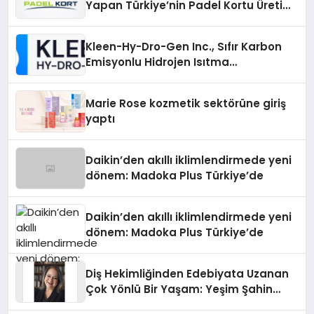
Yapan Türkiye’nin Padel Kortu Üretim
Gücü
Kleen-Hy-Dro-Gen Inc., Sıfır Karbon
Emisyonlu Hidrojen Isıtma
Teknolojisinde ISO ve TSSA
Düzenleyici Onaylarını Aldı
Marie Rose kozmetik sektörüne giriş
yaptı
Daikin’den akıllı iklimlendirmede yeni
dönem: Madoka Plus Türkiye’de
Daikin’den akıllı iklimlendirmede yeni
dönem: Madoka Plus Türkiye’de
Diş Hekimliğinden Edebiyata Uzanan
Çok Yönlü Bir Yaşam: Yeşim Şahin
Yaman