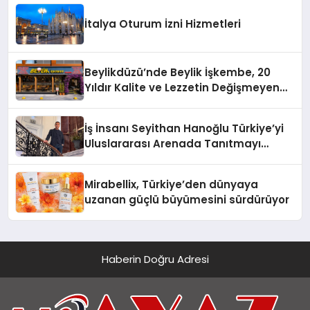
İtalya Oturum İzni Hizmetleri
Beylikdüzü’nde Beylik İşkembe, 20
Yıldır Kalite ve Lezzetin Değişmeyen
Adresi
İş İnsanı Seyithan Hanoğlu Türkiye’yi
Uluslararası Arenada Tanıtmayı
Hedefliyor
Mirabellix, Türkiye’den dünyaya
uzanan güçlü büyümesini sürdürüyor
Haberin Doğru Adresi