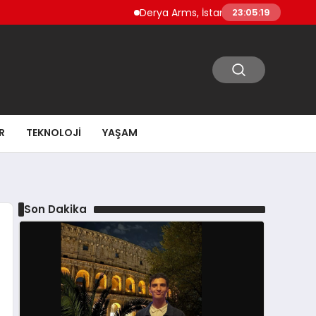
Derya Arms, İstanbul Prohunt 2026’da yeni nesi
23:05:21
R
TEKNOLOJI
YAŞAM
Son Dakika