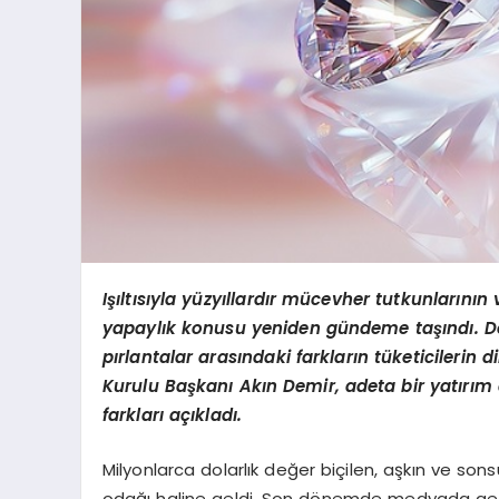
Işıltısıyla
y
üzyıllardır mücevher tutkunlarının 
yapaylık konusu yeniden gündeme taşındı. 
pırlantalar arasındaki farkların tüketicilerin 
Kurulu Başkanı Akın Demir, adeta bir yatırım
farkları açıkladı.
Milyonlarca dolarlık değer biçilen, aşkın ve so
odağı haline geldi. Son dönemde medyada geniş