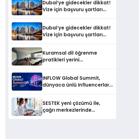
Dubai’ye gidecekler dikkat!
Vize için başvuru şartları
değişti
Dubai’ye gidecekler dikkat!
Vize için başvuru şartları
değişti
Kuramsal dil öğrenme
pratikleri yerini
performansa dayalı
iletişime bırakıyor
INFLOW Global Summit,
dünyaca ünlü Influencerları
İstanbul’da buluşturuyor
SESTEK yeni çözümü ile,
çağrı merkezlerinde
kapasite planlama
verimliliğini 4 kat artırıyor