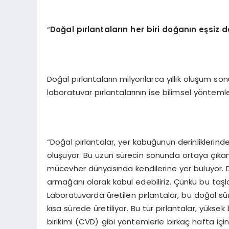
“
Doğ
al p
ırlantaların her biri doğanın eşsiz d
Doğal pırlantaların milyonlarca yıllık oluşum so
laboratuvar pırlantalarının ise bilimsel yönteml
“Doğal pırlantalar, yer kabuğunun derinliklerinde
oluşuyor. Bu uzun sürecin sonunda ortaya çıkan p
mücevher dünyasında kendilerine yer buluyor. 
armağanı olarak kabul edebiliriz. Çünkü bu taşlar
Laboratuvarda üretilen pırlantalar, bu doğal sür
kısa sürede üretiliyor. Bu tür pırlantalar, yüks
birikimi (CVD) gibi yöntemlerle birkaç hafta iç