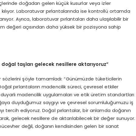
n, içlerinde doğadan gelen küçük kusurlar veya izler
iz kılıyor. Laboratuvar pırlantalarında ise kontrollü ortamda
anıyor. Ayrıca, laboratuvar pırlantaları daha ulaşılabilir bir
tırım değeri açısından daha yüksek bir pozisyona sahip
 doğal taşları gelecek nesillere aktarıyoruz”
r sözlerini şöyle tamamladı: “Günümüzde tüketicilerin
Doğal pırlantaların madencilik süreci, çevresel etkiler
 duyarlı madencilik uygulamaları ve etik üretim standartları
e doğaya duyduğumuz saygıyı ve çevresel sorumluluğumuzu iş
yı tercih ediyoruz. Doğal pırlantalar, bir anlamda doğanın
larak, gelecek nesillere de aktarılabilecek bir değer sunuyor.
 mücevher değil, doğanın kendisinden gelen bir sanat