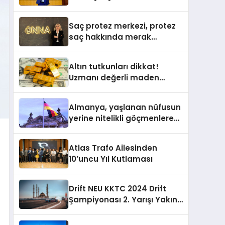
Sorumlu Genel Başkan
Yardımcısı Oldu
Saç protez merkezi, protez
saç hakkında merak
edilenleri anlattı
Altın tutkunları dikkat!
Uzmanı değerli maden
yatırımcılarını uyardı!
Almanya, yaşlanan nüfusun
yerine nitelikli göçmenlere
kapılarını açıyor
Atlas Trafo Ailesinden
10’uncu Yıl Kutlaması
Drift NEU KKTC 2024 Drift
Şampiyonası 2. Yarışı Yakın
Doğu Kampüsünde
Gerçekleştirildi