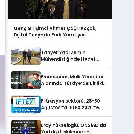
Genç Girişimci Ahmet Çağrı Koçak,
Dijital Dünyada Fark Yaratıyor!
Tanyer Yapı Zemin
Mühendisliğinde Hedef
Büyüttü
Ehane.com, Mülk Yönetimi
Alanında Türkiye’de Bir İlki
Gerçekleştirmek İçin
Yayında
Filtrasyon sektörü, 28-30
Ağustos’ta IFTEX 2025’te
buluşacak
Eray Yükseloğlu, ÖNSİAD’da
Yurtdışı İlişkilerinden