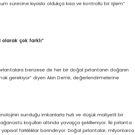
luşum sürecine kıyasla oldukça kısa ve kontrollü bir işlem”
 olarak çok farklı”
 pırlantalara benzese de her bir doğal pırlantanın doğanın
mak gerekiyor” diyen Akın Demir, değerlendirmelerine
nolojinin sunduğu imkanlarla hızlı ve düşük maliyetli bir
lağanüstü koşulları altında yavaşça şekilleniyor. İki pırlanta
ısal farklılıklar barındırıyor. Doğal pırlantalar, milyonlarca