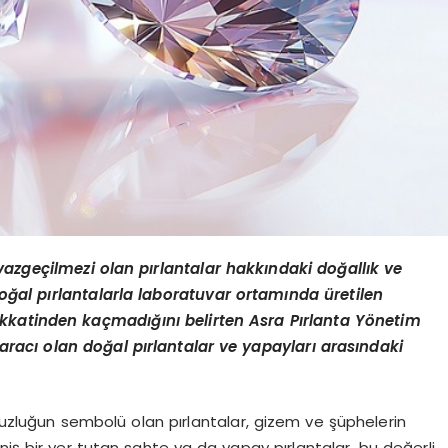
vazgeçilmezi olan pırlantalar hakkındaki doğallık ve
Doğ
al p
ırlantalarla laboratuvar ortamında üretilen
dikkatinden kaç
mad
ığını belirten Asra Pırlanta Y
ö
netim
 aracı olan doğ
al p
ırlantalar ve yapayları arasındaki
nsuzluğun sembolü olan pırlantalar, gizem ve şüphelerin
 bir yer tutan sahte ya da yapay pırlantalar, bu değerli