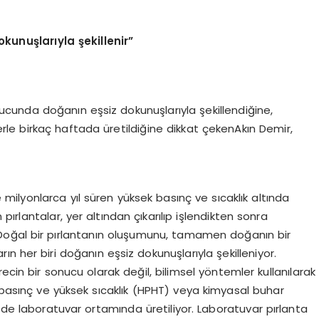
okunuşlarıyla şekillenir”
nucunda doğanın eşsiz dokunuşlarıyla şekillendiğine,
erle birkaç haftada üretildiğine dikkat çekenAkın Demir,
 milyonlarca yıl süren yüksek basınç ve sıcaklık altında
ırlantalar, yer altından çıkarılıp işlendikten sonra
Doğal bir pırlantanın oluşumunu, tamamen doğanın bir
ın her biri doğanın eşsiz dokunuşlarıyla şekilleniyor.
ecin bir sonucu olarak değil, bilimsel yöntemler kullanılarak
ek basınç ve yüksek sıcaklık (HPHT) veya kimyasal buhar
inde laboratuvar ortamında üretiliyor. Laboratuvar pırlanta