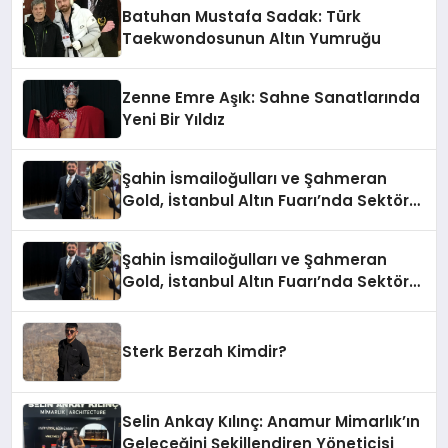
Batuhan Mustafa Sadak: Türk
Taekwondosunun Altın Yumruğu
Zenne Emre Aşık: Sahne Sanatlarında
Yeni Bir Yıldız
Şahin İsmailoğulları ve Şahmeran
Gold, İstanbul Altın Fuarı’nda Sektöre
Damga Vurdu
Şahin İsmailoğulları ve Şahmeran
Gold, İstanbul Altın Fuarı’nda Sektöre
Damga Vurdu
Sterk Berzah Kimdir?
Selin Ankay Kılınç: Anamur Mimarlık’ın
Geleceğini Şekillendiren Yöneticisi