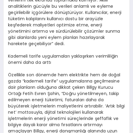
verilerini tek ekranda toplamakla kalmıyor. Akıllı
analitiklerin gücüyle bu verileri anlamlı ve eyleme
geçirilebilir içgörülere dönüştürüyor. Kullanıcılar, enerji
tüketim kalıplarını kullanıcı dostu bir arayüzle
keşfederek maliyetleri optimize etme, enerji
yönetimini artırma ve sürdürülebilir çözümler sunma
gibi alanlarda yeni eylem planları hazırlayarak
harekete geçebiliyor” dedi.
Kademeli tarife uygulamaları yaklaşırken verimliliğin
önemi daha da arttı
Özellikle son dönemde hem elektrikte hem de doğal
gazda “kademeli tarife” uygulamalarına geçilmesine
dair planların olduğuna dikkat çeken Billgy Kurucu
Ortağı Fetih Evren Şahin, “Doğru yönetilmeyen, takip
edilmeyen enerji tüketimi, faturaları daha da
büyüterek işletmelerin maliyetlerini artırabilir. ‘Artık bilgi
net’ mottosuyla, dijital teknolojileri kullanarak
işletmelerin enerji yönetimi süreçlerinde şeffaflık ve
bilgiye dayalı karar alma fırsatlarını artırmayı
amaçlayan Billgy, enerji danışmanlığı alanında uzun