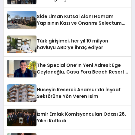
Side Liman Kutsal Alanı Hamam
Yapısının Kazı ve Onarımı Selectum
Hotels&Resorts’un da Katkılarıyla
Tamamlandı
Türk girişimci, her yıl 10 milyon
havluyu ABD’ye ihraç ediyor
The Special One’ın Yeni Adresi: Ege
Ceylanoğlu, Casa Fora Beach Resort
Hotel’i Daha İleri Taşımaya Geldi!
Hüseyin Keserci: Anamur’da İnşaat
Sektörüne Yön Veren İsim
İzmir Emlak Komisyoncuları Odası 26.
Yılını Kutladı