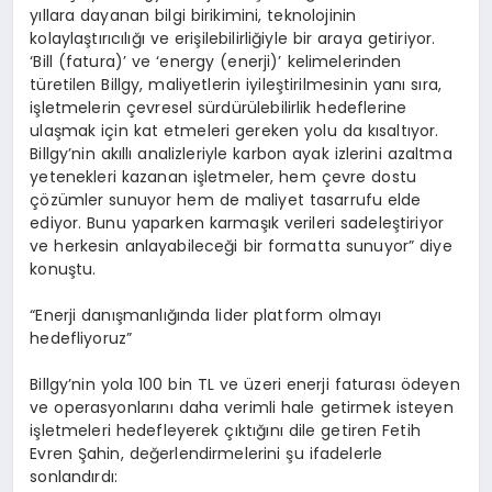
yıllara dayanan bilgi birikimini, teknolojinin
kolaylaştırıcılığı ve erişilebilirliğiyle bir araya getiriyor.
‘Bill (fatura)’ ve ‘energy (enerji)’ kelimelerinden
türetilen Billgy, maliyetlerin iyileştirilmesinin yanı sıra,
işletmelerin çevresel sürdürülebilirlik hedeflerine
ulaşmak için kat etmeleri gereken yolu da kısaltıyor.
Billgy’nin akıllı analizleriyle karbon ayak izlerini azaltma
yetenekleri kazanan işletmeler, hem çevre dostu
çözümler sunuyor hem de maliyet tasarrufu elde
ediyor. Bunu yaparken karmaşık verileri sadeleştiriyor
ve herkesin anlayabileceği bir formatta sunuyor” diye
konuştu.
“Enerji danışmanlığında lider platform olmayı
hedefliyoruz”
Billgy’nin yola 100 bin TL ve üzeri enerji faturası ödeyen
ve operasyonlarını daha verimli hale getirmek isteyen
işletmeleri hedefleyerek çıktığını dile getiren Fetih
Evren Şahin, değerlendirmelerini şu ifadelerle
sonlandırdı: