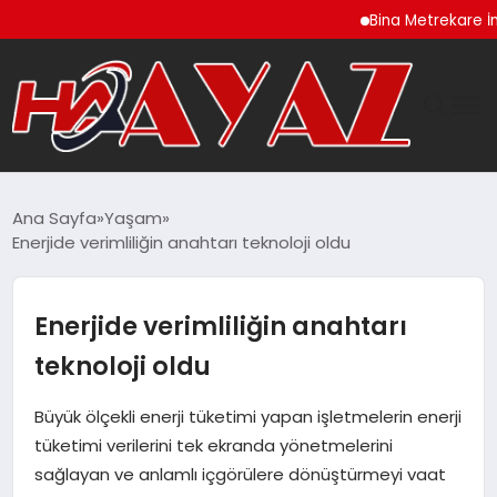
Bina Metrekare İnşaat Mal
GÜNDEM
Ana Sayfa
Yaşam
Enerjide verimliliğin anahtarı teknoloji oldu
DÜNYA
EĞITIM
Enerjide verimliliğin anahtarı
teknoloji oldu
EKONOMI
Büyük ölçekli enerji tüketimi yapan işletmelerin enerji
MAGAZIN
tüketimi verilerini tek ekranda yönetmelerini
sağlayan ve anlamlı içgörülere dönüştürmeyi vaat
SAĞLIK