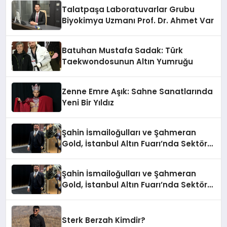
Talatpaşa Laboratuvarlar Grubu
Biyokimya Uzmanı Prof. Dr. Ahmet Var
Batuhan Mustafa Sadak: Türk
Taekwondosunun Altın Yumruğu
Zenne Emre Aşık: Sahne Sanatlarında
Yeni Bir Yıldız
Şahin İsmailoğulları ve Şahmeran
Gold, İstanbul Altın Fuarı’nda Sektöre
Damga Vurdu
Şahin İsmailoğulları ve Şahmeran
Gold, İstanbul Altın Fuarı’nda Sektöre
Damga Vurdu
Sterk Berzah Kimdir?