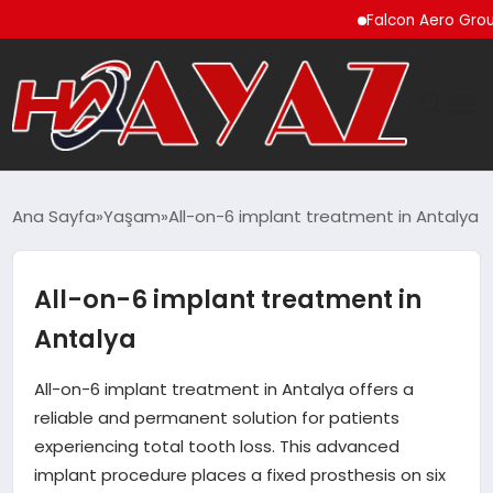
Falcon Aero Group, Küre
GÜNDEM
Ana Sayfa
Yaşam
All-on-6 implant treatment in Antalya
DÜNYA
All-on-6 implant treatment in
EĞITIM
Antalya
EKONOMI
All-on-6 implant treatment in Antalya offers a
reliable and permanent solution for patients
MAGAZIN
experiencing total tooth loss. This advanced
implant procedure places a fixed prosthesis on six
SAĞLIK