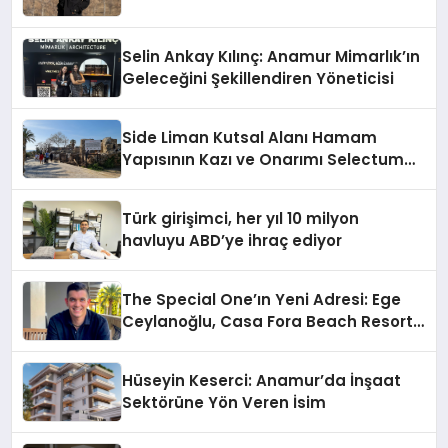
Selin Ankay Kılınç: Anamur Mimarlık’ın
Geleceğini Şekillendiren Yöneticisi
Side Liman Kutsal Alanı Hamam
Yapısının Kazı ve Onarımı Selectum
Hotels&Resorts’un da Katkılarıyla
Tamamlandı
Türk girişimci, her yıl 10 milyon
havluyu ABD’ye ihraç ediyor
The Special One’ın Yeni Adresi: Ege
Ceylanoğlu, Casa Fora Beach Resort
Hotel’i Daha İleri Taşımaya Geldi!
Hüseyin Keserci: Anamur’da İnşaat
Sektörüne Yön Veren İsim