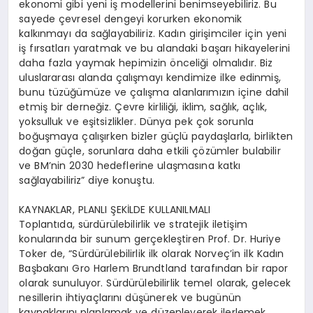
ekonomi gibi yeni iş modellerini benimseyebiliriz. Bu
sayede çevresel dengeyi korurken ekonomik
kalkınmayı da sağlayabiliriz. Kadın girişimciler için yeni
iş fırsatları yaratmak ve bu alandaki başarı hikayelerini
daha fazla yaymak hepimizin önceliği olmalıdır. Biz
uluslararası alanda çalışmayı kendimize ilke edinmiş,
bunu tüzüğümüze ve çalışma alanlarımızın içine dahil
etmiş bir derneğiz. Çevre kirliliği, iklim, sağlık, açlık,
yoksulluk ve eşitsizlikler. Dünya pek çok sorunla
boğuşmaya çalışırken bizler güçlü paydaşlarla, birlikten
doğan güçle, sorunlara daha etkili çözümler bulabilir
ve BM’nin 2030 hedeflerine ulaşmasına katkı
sağlayabiliriz” diye konuştu.
KAYNAKLAR, PLANLI ŞEKİLDE KULLANILMALI
Toplantıda, sürdürülebilirlik ve stratejik iletişim
konularında bir sunum gerçekleştiren Prof. Dr. Huriye
Toker de, “Sürdürülebilirlik ilk olarak Norveç’in ilk Kadın
Başbakanı Gro Harlem Brundtland tarafından bir rapor
olarak sunuluyor. Sürdürülebilirlik temel olarak, gelecek
nesillerin ihtiyaçlarını düşünerek ve bugünün
kaynaklarını planlamak ve düzenleyerek ilerlemek