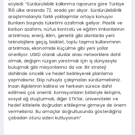
söyledi: “Sürdürülebilir kalkınma raporuna göre Türkiye
156 ülke arasında 72. sırada yer alıyor. Sürdürülebilirlik
araştırmalarıyla farklı yaklaşımlar ortaya konuyor.
Bunların başında tüketimi azaltmak geliyor. Plastik ve
karbon azaltımı, nüfus kontrolü ve eğitim imkanlarının
artırılması, enerji, iklim, genetik gibi alanlarda yeni
teknolojilere geçiş, bisiklet, toplu taşıma kullanımının
artırılması, ekonomide küçülme gibi yeni yollar
öneriliyor. USKD olarak uluslar arası networklere dahil
olmak, değişim rüzgarı yaratmak için iş dünyasıyla
buluşmak gibi misyonlarınız da var. Bir strateji
dahilinde öncelik ve hedef belirleyerek planlama
yapmalısınız. Ekip ruhuyla çalışmaları sürdürmelisiniz.
İnsan ilişkilerinin kalitesi ve herkesin sürece dahil
edilmesi çok önemli. Komisyonların birbiriyle iletişimi,
sosyal ağ oluşturmak, diğer STK’lar, üniversiteler ve
hedef kitlelerle doğrudan etkileşime girmeye de önem
vermelisiniz. Bu amaçlar doğrultusunda gösterdiğiniz
çabadan ötürü sizleri kutluyorum”