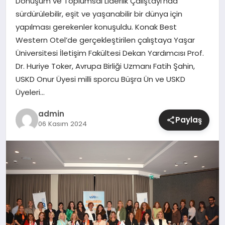
Dönüşüm ve Toplumsal Liderlik Çalıştayı’nda
sürdürülebilir, eşit ve yaşanabilir bir dünya için
SIYASET
yapılması gerekenler konuşuldu. Konak Best
Western Otel’de gerçekleştirilen çalıştaya Yaşar
SPOR
Üniversitesi İletişim Fakültesi Dekan Yardımcısı Prof.
Dr. Huriye Toker, Avrupa Birliği Uzmanı Fatih Şahin,
TEKNOLOJI
USKD Onur Üyesi milli sporcu Büşra Ün ve USKD
Üyeleri…
YAŞAM
admin
Paylaş
06 Kasım 2024