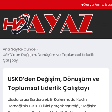
Derya Arms, İstanbul Pr
GÜNDEM
Ana Sayfa
Güncel
USKD’den Değişim, Dönüşüm ve Toplumsal Liderlik
DÜNYA
Çalıştayı
EĞITIM
USKD’den Değişim, Dönüşüm ve
EKONOMI
Toplumsal Liderlik Çalıştayı
MAGAZIN
Uluslararası Sürdürülebilir Kalkınmada Kadın
Derneği’nin (USKD) ilkini gerçekleştirdiği, ‘Değişim
SAĞLIK