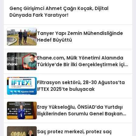
Genç Girişimci Ahmet Çağrı Koçak, Dijital
Dünyada Fark Yaratıyor!
Tanyer Yapı Zemin Mühendisliğinde
Hedef Büyüttü
Ehane.com, Mülk Yönetimi Alanında
Türkiye’de Bir İlki Gerçekleştirmek İçin
Yayında
Filtrasyon sektörü, 28-30 Ağustos’ta
IFTEX 2025’te buluşacak
Eray Yükseloğlu, ÖNSİAD’da Yurtdışı
İlişkilerinden Sorumlu Genel Başkan
Yardımcısı Oldu
Saç protez merkezi, protez saç