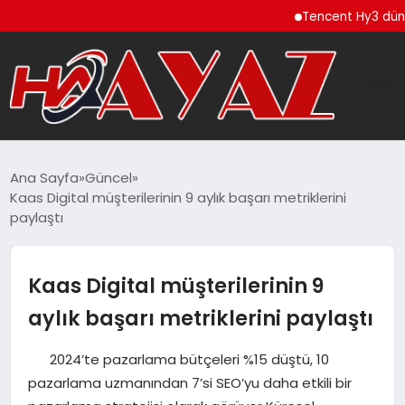
Tencent Hy3 dünya gen
GÜNDEM
Ana Sayfa
Güncel
Kaas Digital müşterilerinin 9 aylık başarı metriklerini
DÜNYA
paylaştı
EĞITIM
Kaas Digital müşterilerinin 9
EKONOMI
aylık başarı metriklerini paylaştı
MAGAZIN
2024’te pazarlama bütçeleri %15 düştü, 10
pazarlama uzmanından 7’si SEO’yu daha etkili bir
SAĞLIK