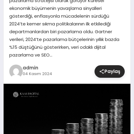
pazarlama stratejisi olarak görüyor Küresel
ekonomik büyümenin yavaşlama sinyalleri
SIYASET
gösterdiği, enflasyonla mücadelenin sürdüğü
2024’te kemer sıkma politikalarının ilk etkilediği
SPOR
departmanlardan biri pazarlama oldu. Gartner
verileri, 2024’te pazarlama bütçelerinin yıllık bazda
TEKNOLOJI
%15 düştüğünü gösterirken, veri odaklı dijital
pazarlama ve SEO…
YAŞAM
admin
Paylaş
04 Kasım 2024