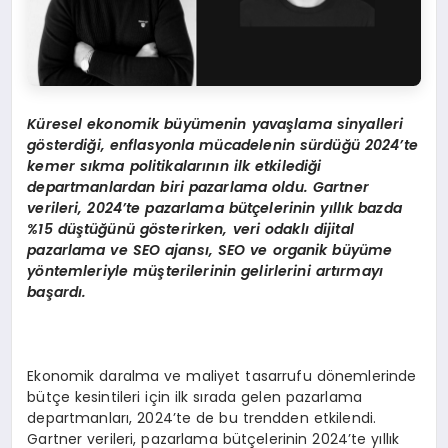
Küresel ekonomik büyümenin yavaşlama sinyalleri
g
ö
sterdiği, enflasyonla mücadelenin sürdüğü 2024’te
kemer sıkma politikalarının ilk etkilediği
departmanlardan biri pazarlama oldu. Gartner
verileri, 2024’te pazarlama bütçelerinin yıllık bazda
%15 düştüğünü g
ö
sterirken, veri odaklı dijital
pazarlama ve SEO ajansı, SEO ve organik büyüme
y
ö
ntemleriyle müşterilerinin gelirlerini artırmayı
başardı.
Ekonomik daralma ve maliyet tasarrufu dönemlerinde
bütçe kesintileri için ilk sırada gelen pazarlama
departmanları, 2024’te de bu trendden etkilendi.
Gartner verileri, pazarlama bütçelerinin 2024’te yıllık