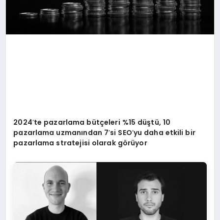
2024
’
te pazarlama bütçeleri %15 düştü, 10
pazarlama uzmanından 7
’
si SEO
’
yu daha etkili bir
pazarlama stratejisi olarak g
ö
rüyor