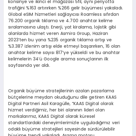
konsinye ve ikinci el mağazası 5fil, aynı periyotta
trafiğini %163 artırırken %266 gelir büyümesi yakaladı.
Global eSIM hizmetleri sağlayıcısı Roamless sıfırdan
76.200 organik tıklama ve 4.700 anahtar kelime
sıralamasına ulaştı. Enerji, yat kiralama, lojistik gibi
alanlarda hizmet veren Asmira Group, Haziran
2023’ten bu yana %235 organik tıklama artışı ve
%3.387 izlenim artışı elde etmeyi başarırken, 16 olan
anahtar kelime sayısı 817’ye yükseldi ve bu anahtar
kelimelerin 34’ü Google arama sonuçlarının ilk
sayfasında yer aldı.
Organik büyüme stratejilerinin azalan pazarlama
bütçelerine meydan okuduğunu dile getiren KAAS
Digital Partneri Asil Karagülle, “KAAS Digital olarak
hizmet verdiğimiz, her biri alanının lideri olan
markalarımız, KAAS Digital olarak küresel
standartlardaki deneyimlerimizle uyguladığımız veri
odaklı büyüme stratejileri sayesinde sürdürülebilir
büyüme trendi yakaladı. Arama motoru