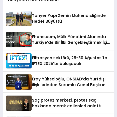
Tanyer Yapı Zemin Mühendisliğinde
Hedef Büyüttü
Ehane.com, Mülk Yönetimi Alanında
Türkiye’de Bir İlki Gerçekleştirmek İçin
Yayında
Filtrasyon sektörü, 28-30 Ağustos’ta
IFTEX 2025’te buluşacak
Eray Yükseloğlu, ÖNSİAD’da Yurtdışı
İlişkilerinden Sorumlu Genel Başkan
Yardımcısı Oldu
Saç protez merkezi, protez saç
hakkında merak edilenleri anlattı