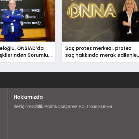
eloğlu, ÖNSİAD’da
Saç protez merkezi, protez
lişkilerinden Sorumlu
saç hakkında merak edilenler
şkan Yardımcısı Oldu
anlattı
Hakkımızda
İletişim
Gizlilik Politikası
Çerez Politikası
Künye