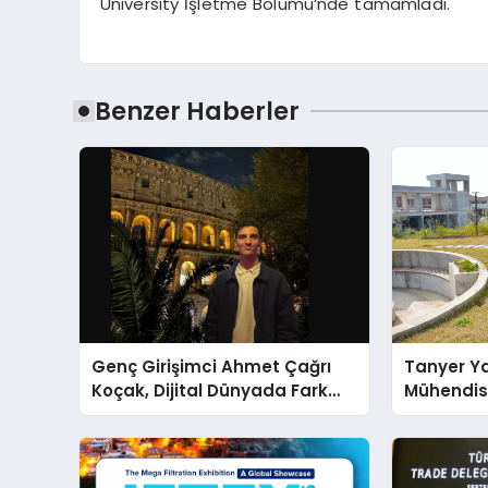
University İşletme Bölümü’nde tamamladı.
Benzer Haberler
Genç Girişimci Ahmet Çağrı
Tanyer Y
Koçak, Dijital Dünyada Fark
Mühendis
Yaratıyor!
Büyüttü