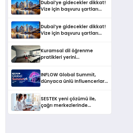
Dubai’ye gidecekler dikkat!
Vize için başvuru şartları
değişti
Dubai’ye gidecekler dikkat!
Vize için başvuru şartları
değişti
Kuramsal dil öğrenme
pratikleri yerini
performansa dayalı
iletişime bırakıyor
INFLOW Global Summit,
dünyaca ünlü Influencerları
İstanbul’da buluşturuyor
SESTEK yeni çözümü ile,
çağrı merkezlerinde
kapasite planlama
verimliliğini 4 kat artırıyor