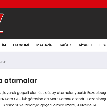
ITIM
EKONOMI
MAGAZIN
SAĞLIK
SIYASET
SPO
alar
a atamalar
layarak geçerli olan üst düzey atamalar yapıldı. Eczacıbaşı
itrA Karo CEO’luk görevine de Mert Karasu atandı. Eczacıbaşı
1 Kasım 2024 itibarıyla geçerli olmak üzere, 4 ülkede 14