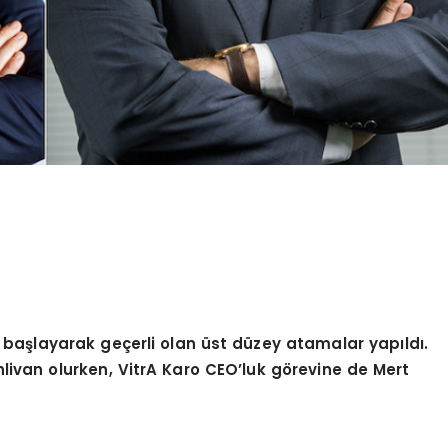
 ba
şlayarak geçerli olan ü
st d
üzey atamalar yapıldı.
livan olurken, VitrA Karo CEO
’
luk g
ö
revine de Mert