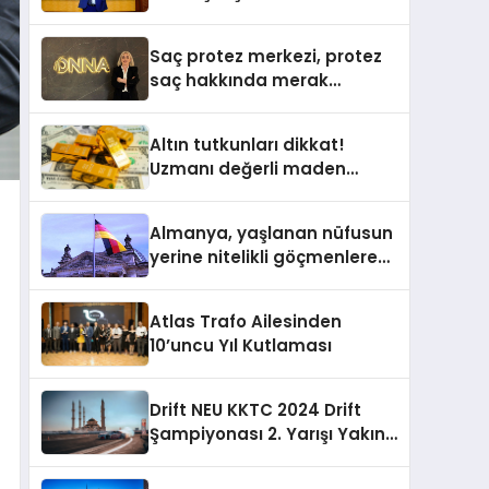
Sorumlu Genel Başkan
Yardımcısı Oldu
Saç protez merkezi, protez
saç hakkında merak
edilenleri anlattı
Altın tutkunları dikkat!
Uzmanı değerli maden
yatırımcılarını uyardı!
Almanya, yaşlanan nüfusun
yerine nitelikli göçmenlere
kapılarını açıyor
Atlas Trafo Ailesinden
10’uncu Yıl Kutlaması
Drift NEU KKTC 2024 Drift
Şampiyonası 2. Yarışı Yakın
Doğu Kampüsünde
Gerçekleştirildi