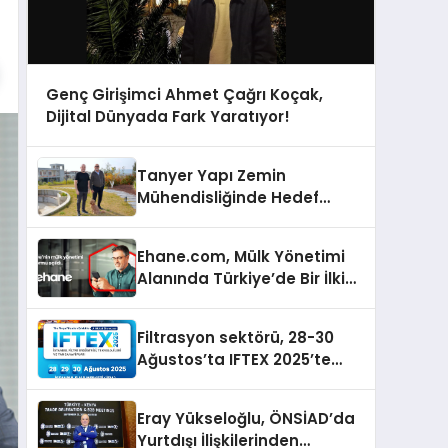
Genç Girişimci Ahmet Çağrı Koçak,
Dijital Dünyada Fark Yaratıyor!
Tanyer Yapı Zemin
Mühendisliğinde Hedef
Büyüttü
Ehane.com, Mülk Yönetimi
Alanında Türkiye’de Bir İlki
Gerçekleştirmek İçin
Yayında
Filtrasyon sektörü, 28-30
Ağustos’ta IFTEX 2025’te
buluşacak
Eray Yükseloğlu, ÖNSİAD’da
Yurtdışı İlişkilerinden