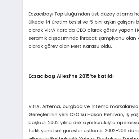
Eczacıbaşı Topluluğu’ndan üst düzey atama haber
ülkede 14 üretim tesisi ve 5 bini aşkın çalışan
olarak VitrA Karo’da CEO olarak görev yapan Ha
seramik dışsatımında ihracat şampiyonu olan Vit
olarak görev alan Mert Karasu oldu.
Eczacıbaşı Ailesi
’
ne 2015
’
te katıldı
VitrA, Artema, burgbad ve İntema markalarıyla 
Gereçleri’nin yeni CEO’su Hasan Pehlivan, iş 
başladı. 2002 yılına dek aynı kuruluşta operasy
farklı yönetsel görevler üstlendi. 2002-2011 d
yıllarında Başbakanlık Yatırım Destek ve Tanıtı