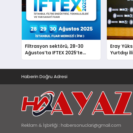
Filtrasyon sektörü, 28-30
Eray Yüks
Ağustos’ta IFTEX 2025’te
Yurtdışı İ
buluşacak
Genel Ba
Haberin Doğru Adresi
Reklam & İşbirliği :
habersonuclari@gmail.com