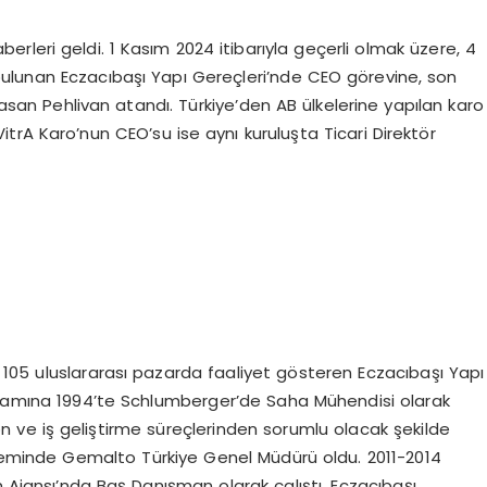
leri geldi. 1 Kasım 2024 itibarıyla geçerli olmak üzere, 4
ı bulunan Eczacıbaşı Yapı Gereçleri’nde CEO görevine, son
san Pehlivan atandı. Türkiye’den AB ülkelerine yapılan karo
rA Karo’nun CEO’su ise aynı kuruluşta Ticari Direktör
105 uluslararası pazarda faaliyet gösteren Eczacıbaşı Yapı
yaşamına 1994’te Schlumberger’de Saha Mühendisi olarak
on ve iş geliştirme süreçlerinden sorumlu olacak şekilde
öneminde Gemalto Türkiye Genel Müdürü oldu. 2011-2014
m Ajansı’nda Baş Danışman olarak çalıştı. Eczacıbaşı