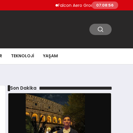
Falcon Aero Group, Küresel Havacılık Tedarik 
07:08:57
R
TEKNOLOJI
YAŞAM
Son Dakika