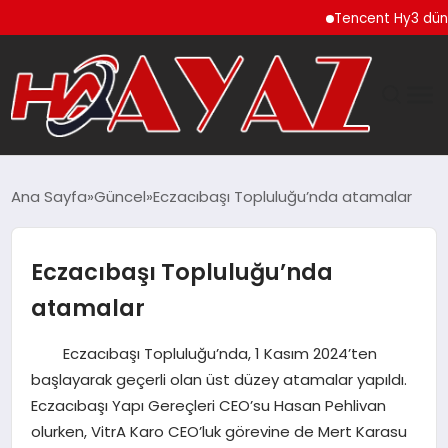
Tencent Hy3 dünya gen
GÜNDEM
Ana Sayfa
Güncel
Eczacıbaşı Topluluğu’nda atamalar
DÜNYA
Eczacıbaşı Topluluğu’nda
EĞITIM
atamalar
EKONOMI
Eczacıbaşı Topluluğu’nda, 1 Kasım 2024’ten
başlayarak geçerli olan üst düzey atamalar yapıldı.
MAGAZIN
Eczacıbaşı Yapı Gereçleri CEO’su Hasan Pehlivan
olurken, VitrA Karo CEO’luk görevine de Mert Karasu
SAĞLIK