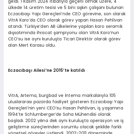
geldi. 1 Kasım 2024 itibarıyla geçerli olmak üzere, 4
ülkede 14 üretim tesisi ve 5 bini aşkın çalışanı bulunan
Eczacıbaşı Yapı Gereçleri’nde CEO görevine, son olarak
VitrA Karo’da CEO olarak görev yapan Hasan Pehlivan
atandı. Türkiye’den AB ülkelerine yapılan karo seramik
dışsatımında ihracat şampiyonu olan VitrA Karo’nun
CEO’su ise aynı kuruluşta Ticari Direktör olarak görev
alan Mert Karasu oldu.
Eczacıbaşı Ailesi
’
ne 2015
’
te katıldı
VitrA, Artema, burgbad ve İntema markalarıyla 105
uluslararası pazarda faaliyet gösteren Eczacıbaşı Yapı
Gereçleri’nin yeni CEO’su Hasan Pehlivan, iş yaşamına
1994’te Schlumberger’de Saha Mühendisi olarak
başladı. 2002 yılına dek aynı kuruluşta operasyon ve iş
geliştirme süreçlerinden sorumlu olacak şekilde farklı
yönetsel görevler üstlendi. 2002-2011 döneminde