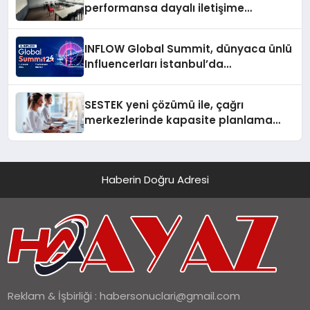
performansa dayalı iletişime
bırakıyor
INFLOW Global Summit, dünyaca ünlü
Influencerları İstanbul’da
buluşturuyor
SESTEK yeni çözümü ile, çağrı
merkezlerinde kapasite planlama
verimliliğini 4 kat artırıyor
Haberin Doğru Adresi
Reklam & İşbirliği :
habersonuclari@gmail.com