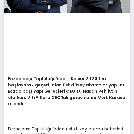
Eczacıbaşı Topluluğu
’
nda, 1 Kası
m 2024
’
ten
ba
şlayarak geçerli olan ü
st d
üzey atamalar yapıldı.
Eczacıbaşı Yapı
Gere
çleri CEO
’
su Hasan Pehlivan
olurken, VitrA Karo CEO
’
luk g
ö
revine de Mert Karasu
atandı.
Eczacıbaşı Topluluğu’ndan üst düzey atama haberleri