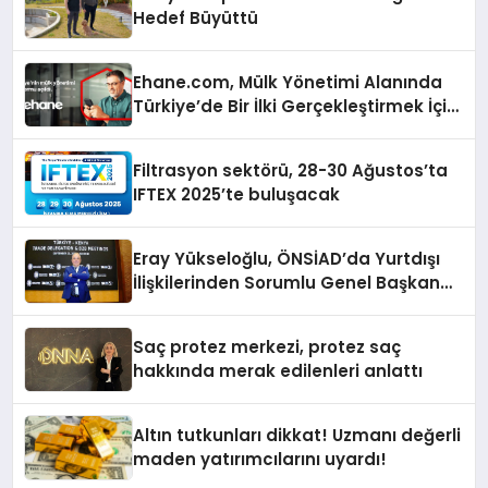
Hedef Büyüttü
Ehane.com, Mülk Yönetimi Alanında
Türkiye’de Bir İlki Gerçekleştirmek İçin
Yayında
Filtrasyon sektörü, 28-30 Ağustos’ta
IFTEX 2025’te buluşacak
Eray Yükseloğlu, ÖNSİAD’da Yurtdışı
İlişkilerinden Sorumlu Genel Başkan
Yardımcısı Oldu
Saç protez merkezi, protez saç
hakkında merak edilenleri anlattı
Altın tutkunları dikkat! Uzmanı değerli
maden yatırımcılarını uyardı!