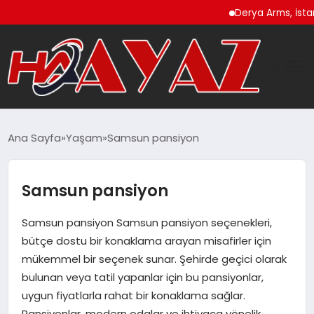
Derya Arms, İstanbul Prohu
GÜNDEM
Ana Sayfa
Yaşam
Samsun pansiyon
DÜNYA
Samsun pansiyon
EĞITIM
Samsun pansiyon Samsun pansiyon seçenekleri,
EKONOMI
bütçe dostu bir konaklama arayan misafirler için
mükemmel bir seçenek sunar. Şehirde geçici olarak
MAGAZIN
bulunan veya tatil yapanlar için bu pansiyonlar,
uygun fiyatlarla rahat bir konaklama sağlar.
SAĞLIK
Pansiyonlar, modern odalar ve ihtiyaca yönelik