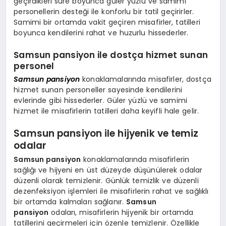
geçirdikleri süre boyunca güler yüzlü ve samimi
personellerin desteği ile konforlu bir tatil geçirirler.
Samimi bir ortamda vakit geçiren misafirler, tatilleri
boyunca kendilerini rahat ve huzurlu hissederler.
Samsun pansiyon ile dostça hizmet sunan
personel
Samsun pansiyon
konaklamalarında misafirler, dostça
hizmet sunan personeller sayesinde kendilerini
evlerinde gibi hissederler. Güler yüzlü ve samimi
hizmet ile misafirlerin tatilleri daha keyifli hale gelir.
Samsun pansiyon ile hijyenik ve temiz
odalar
Samsun pansiyon
konaklamalarında misafirlerin
sağlığı ve hijyeni en üst düzeyde düşünülerek odalar
düzenli olarak temizlenir. Günlük temizlik ve düzenli
dezenfeksiyon işlemleri ile misafirlerin rahat ve sağlıklı
bir ortamda kalmaları sağlanır.
Samsun
pansiyon
odaları, misafirlerin hijyenik bir ortamda
tatillerini geçirmeleri için özenle temizlenir. Özellikle