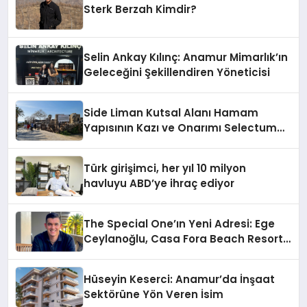
Sterk Berzah Kimdir?
Selin Ankay Kılınç: Anamur Mimarlık’ın
Geleceğini Şekillendiren Yöneticisi
Side Liman Kutsal Alanı Hamam
Yapısının Kazı ve Onarımı Selectum
Hotels&Resorts’un da Katkılarıyla
Tamamlandı
Türk girişimci, her yıl 10 milyon
havluyu ABD’ye ihraç ediyor
The Special One’ın Yeni Adresi: Ege
Ceylanoğlu, Casa Fora Beach Resort
Hotel’i Daha İleri Taşımaya Geldi!
Hüseyin Keserci: Anamur’da İnşaat
Sektörüne Yön Veren İsim