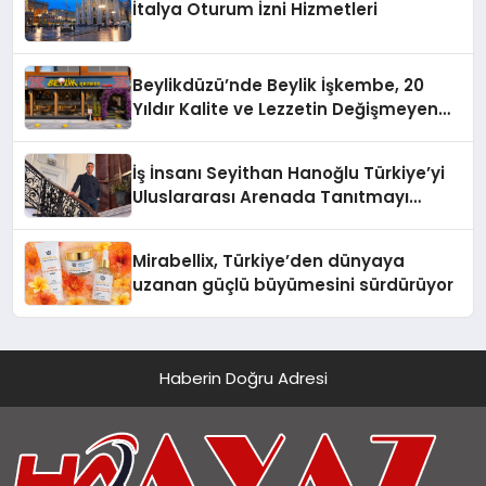
İtalya Oturum İzni Hizmetleri
Beylikdüzü’nde Beylik İşkembe, 20
Yıldır Kalite ve Lezzetin Değişmeyen
Adresi
İş İnsanı Seyithan Hanoğlu Türkiye’yi
Uluslararası Arenada Tanıtmayı
Hedefliyor
Mirabellix, Türkiye’den dünyaya
uzanan güçlü büyümesini sürdürüyor
Haberin Doğru Adresi