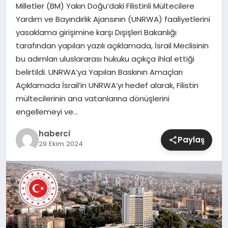
Milletler (BM) Yakın Doğu’daki Filistinli Mültecilere
Yardım ve Bayındırlık Ajansının (UNRWA) faaliyetlerini
SIYASET
yasaklama girişimine karşı Dışişleri Bakanlığı
tarafından yapılan yazılı açıklamada, İsrail Meclisinin
SPOR
bu adımları uluslararası hukuku açıkça ihlal ettiği
belirtildi. UNRWA’ya Yapılan Baskının Amaçları
TEKNOLOJI
Açıklamada İsrail’in UNRWA’yı hedef alarak, Filistin
mültecilerinin ana vatanlarına dönüşlerini
YAŞAM
engellemeyi ve…
haberci
Paylaş
29 Ekim 2024