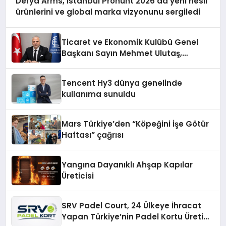
Derya Arms, İstanbul Prohunt 2026’da yeni nesil
ürünlerini ve global marka vizyonunu sergiledi
Ticaret ve Ekonomik Kulübü Genel
Başkanı Sayın Mehmet Ulutaş,
ekonomiye dair yaptığı açıklamada
şunları kaydetti:
Tencent Hy3 dünya genelinde
kullanıma sunuldu
Mars Türkiye’den “Köpeğini İşe Götür
Haftası” çağrısı
Yangına Dayanıklı Ahşap Kapılar
Üreticisi
SRV Padel Court, 24 Ülkeye İhracat
Yapan Türkiye’nin Padel Kortu Üretim