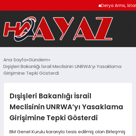
Derya Arms, İstanbul P
GÜNDEM
Ana Sayfa
Gündem
Dışişleri Bakanlığı İsrail Meclisinin UNRWA’yı Yasaklama
DÜNYA
Girişimine Tepki Gösterdi
EĞITIM
Dışişleri Bakanlığı İsrail
EKONOMI
Meclisinin UNRWA’yı Yasaklama
Girişimine Tepki Gösterdi
MAGAZIN
BM Genel Kurulu kararıyla tesis edilmiş olan Birleşmiş
SAĞLIK