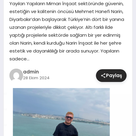
Yayılan Yapıların Mimarı İnşaat sektöründe güvenin,
estetiğin ve kalitenin öncüsü Mehmet Hanefi Narin,
SIYASET
Diyarbakır’dan başlayarak Türkiye’nin dört bir yanına
uzanan projeleriyle dikkat çekiyor. Altı farklı ilde
SPOR
yaptığı projelerle sektörde sağlam bir yer edinmiş
olan Narin, kendi kurduğu Narin İnşaat ile her şehre
TEKNOLOJI
estetik ve dayanıklılığı bir arada sunuyor. Yapıların
sadece…
YAŞAM
admin
Paylaş
28 Ekim 2024