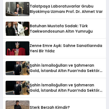
Talatpaşa Laboratuvarlar Grubu
Biyokimya Uzmanı Prof. Dr. Ahmet Var
Batuhan Mustafa Sadak: Türk
Taekwondosunun Altın Yumruğu
Zenne Emre Aşık: Sahne Sanatlarında
Yeni Bir Yıldız
Şahin İsmailoğulları ve Şahmeran
Gold, İstanbul Altın Fuarı’nda Sektöre
Damga Vurdu
Şahin İsmailoğulları ve Şahmeran
Gold, İstanbul Altın Fuarı’nda Sektöre
Damga Vurdu
Sterk Berzah Kimdir?