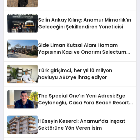
Selin Ankay Kılınç: Anamur Mimarlık’ın
Geleceğini Şekillendiren Yöneticisi
Side Liman Kutsal Alanı Hamam
Yapısının Kazı ve Onarımı Selectum
Hotels&Resorts’un da Katkılarıyla
Tamamlandı
Türk girişimci, her yıl 10 milyon
havluyu ABD’ye ihraç ediyor
The Special One’ın Yeni Adresi: Ege
Ceylanoğlu, Casa Fora Beach Resort
Hotel’i Daha İleri Taşımaya Geldi!
Hüseyin Keserci: Anamur’da İnşaat
Sektörüne Yön Veren İsim