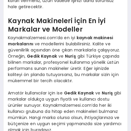
kararı vermeniz, uzun vadede işinizi daha sorunsuz
hale getirecektir.
Kaynak Makineleri İçin En İyi
Markalar ve Modeller
Kaynakmalzemesi.com’da en iyi
kaynak makinesi
markalarını
ve modellerini bulabilirsiniz. Kalite ve
güvenilirlik açısından öne çıkan markalarla çalışıyoruz.
Örneğin,
Gedik Kaynak
ve
Nuriş
gibi Türkiye çapında
bilinen markalar, profesyonel kullanıma yönelik üstün
performans sunan makineler üretir. Eğer işinizde
kaliteyi ön planda tutuyorsanız, bu markalar sizin için
mükemmel bir tercih olacaktır.
Amatör kullanıcılar için ise
Gedik Kaynak
ve
Nuriş
gibi
markalar oldukça uygun fiyatlı ve kullanıcı dostu
ürünler sunuyor. Kaynakmalzemesi.com’da her iki
kullanıcı grubuna da hitap eden makineleri bulmanız
mümkün. Hangi marka olursa olsun, ihtiyaçlarınıza ve
bütçenize en uygun seçimi yapmanızda size yardımcı
olmak için buradayız.