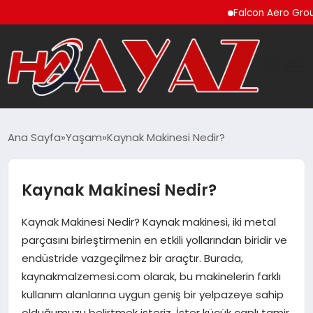
Falcon Aero Group, Kürese
GÜNDEM
Ana Sayfa
Yaşam
Kaynak Makinesi Nedir?
DÜNYA
Kaynak Makinesi Nedir?
EĞITIM
Kaynak Makinesi Nedir? Kaynak makinesi, iki metal
EKONOMI
parçasını birleştirmenin en etkili yollarından biridir ve
endüstride vazgeçilmez bir araçtır. Burada,
MAGAZIN
kaynakmalzemesi.com olarak, bu makinelerin farklı
kullanım alanlarına uygun geniş bir yelpazeye sahip
SAĞLIK
olduğumuzu belirtmek isteriz. İster küçük çaplı tamir