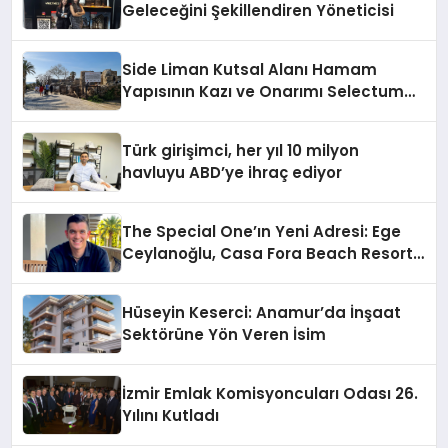
Geleceğini Şekillendiren Yöneticisi
Side Liman Kutsal Alanı Hamam
Yapısının Kazı ve Onarımı Selectum
Hotels&Resorts’un da Katkılarıyla
Tamamlandı
Türk girişimci, her yıl 10 milyon
havluyu ABD’ye ihraç ediyor
The Special One’ın Yeni Adresi: Ege
Ceylanoğlu, Casa Fora Beach Resort
Hotel’i Daha İleri Taşımaya Geldi!
Hüseyin Keserci: Anamur’da İnşaat
Sektörüne Yön Veren İsim
İzmir Emlak Komisyoncuları Odası 26.
Yılını Kutladı