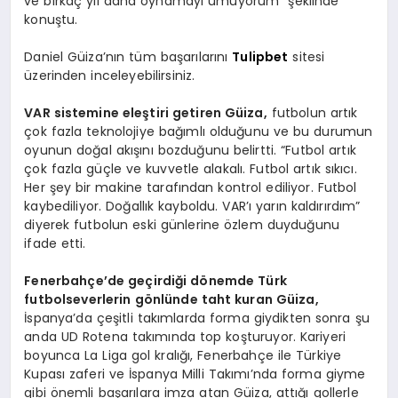
ve birkaç yıl daha oynamayı umuyorum” şeklinde
konuştu.
Daniel Güiza’nın tüm başarılarını
Tulipbet
sitesi
üzerinden inceleyebilirsiniz.
VAR sistemine eleştiri getiren Güiza,
futbolun artık
çok fazla teknolojiye bağımlı olduğunu ve bu durumun
oyunun doğal akışını bozduğunu belirtti. “Futbol artık
çok fazla güçle ve kuvvetle alakalı. Futbol artık sıkıcı.
Her şey bir makine tarafından kontrol ediliyor. Futbol
kaybediliyor. Doğallık kayboldu. VAR’ı yarın kaldırırdım”
diyerek futbolun eski günlerine özlem duyduğunu
ifade etti.
Fenerbahçe’de geçirdiği dönemde Türk
futbolseverlerin gönlünde taht kuran Güiza,
İspanya’da çeşitli takımlarda forma giydikten sonra şu
anda UD Rotena takımında top koşturuyor. Kariyeri
boyunca La Liga gol kralığı, Fenerbahçe ile Türkiye
Kupası zaferi ve İspanya Milli Takımı’nda forma giyme
gibi önemli başarılara imza atan Güiza, attığı gollerle