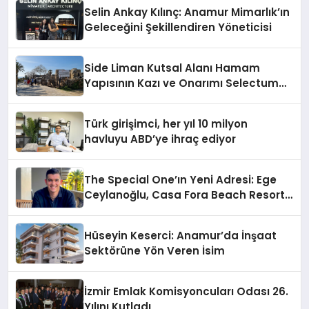
Selin Ankay Kılınç: Anamur Mimarlık’ın
Geleceğini Şekillendiren Yöneticisi
Side Liman Kutsal Alanı Hamam
Yapısının Kazı ve Onarımı Selectum
Hotels&Resorts’un da Katkılarıyla
Tamamlandı
Türk girişimci, her yıl 10 milyon
havluyu ABD’ye ihraç ediyor
The Special One’ın Yeni Adresi: Ege
Ceylanoğlu, Casa Fora Beach Resort
Hotel’i Daha İleri Taşımaya Geldi!
Hüseyin Keserci: Anamur’da İnşaat
Sektörüne Yön Veren İsim
İzmir Emlak Komisyoncuları Odası 26.
Yılını Kutladı