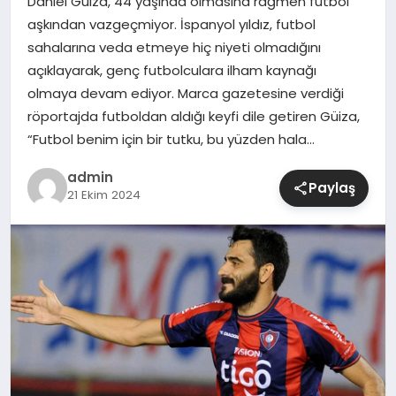
Daniel Güiza, 44 yaşında olmasına rağmen futbol
aşkından vazgeçmiyor. İspanyol yıldız, futbol
SIYASET
sahalarına veda etmeye hiç niyeti olmadığını
açıklayarak, genç futbolculara ilham kaynağı
SPOR
olmaya devam ediyor. Marca gazetesine verdiği
röportajda futboldan aldığı keyfi dile getiren Güiza,
TEKNOLOJI
“Futbol benim için bir tutku, bu yüzden hala…
admin
YAŞAM
Paylaş
21 Ekim 2024