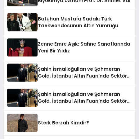
Biyokimya Uzmanı Prof. Dr. Ahmet Var
Batuhan Mustafa Sadak: Türk
Taekwondosunun Altın Yumruğu
Zenne Emre Aşık: Sahne Sanatlarında
Yeni Bir Yıldız
Şahin İsmailoğulları ve Şahmeran
Gold, İstanbul Altın Fuarı’nda Sektöre
Damga Vurdu
Şahin İsmailoğulları ve Şahmeran
Gold, İstanbul Altın Fuarı’nda Sektöre
Damga Vurdu
Sterk Berzah Kimdir?