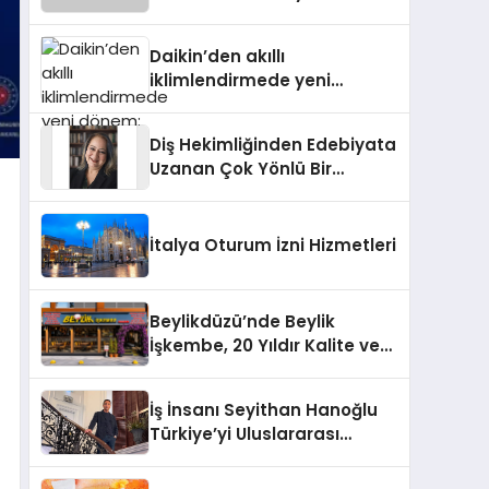
dönem: Madoka Plus
Türkiye’de
Daikin’den akıllı
iklimlendirmede yeni
dönem: Madoka Plus
Türkiye’de
Diş Hekimliğinden Edebiyata
Uzanan Çok Yönlü Bir
Yaşam: Yeşim Şahin Yaman
İtalya Oturum İzni Hizmetleri
Beylikdüzü’nde Beylik
İşkembe, 20 Yıldır Kalite ve
Lezzetin Değişmeyen Adresi
İş İnsanı Seyithan Hanoğlu
Türkiye’yi Uluslararası
Arenada Tanıtmayı
Hedefliyor