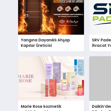
Yangına Dayanıklı Ahşap
SRV Padel
Kapılar Üreticisi
İhracat Y
Padel Ko
Marie Rose kozmetik
Daikin’den