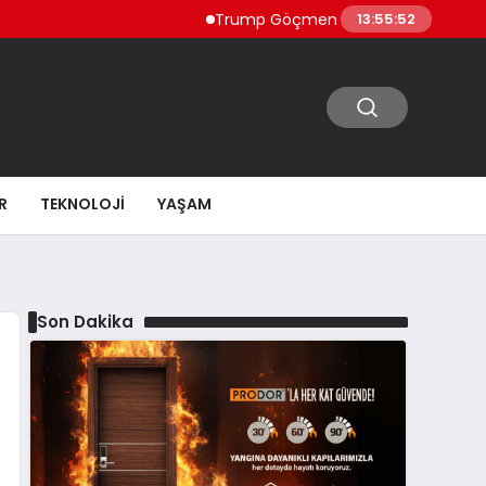
Trump Göçmen Kamyon Şoförleri Yerine 
13:55:53
R
TEKNOLOJI
YAŞAM
Son Dakika