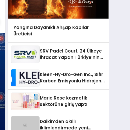
Yangına Dayanıklı Ahşap Kapılar
Üreticisi
SRV Padel Court, 24 Ülkeye
İhracat Yapan Türkiye’nin
Padel Kortu Üretim Gücü
Kleen-Hy-Dro-Gen Inc., Sıfır
Karbon Emisyonlu Hidrojen
Isıtma Teknolojisinde ISO ve
TSSA Düzenleyici Onaylarını
Marie Rose kozmetik
Aldı
sektörüne giriş yaptı
Daikin’den akıllı
iklimlendirmede yeni