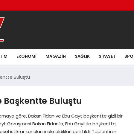
ITIM
EKONOMI
MAGAZIN
SAĞLIK
SIYASET
SPO
kentte Buluştu
e Başkentte Buluştu
amaya göre, Bakan Fidan ve Ebu Gayt başkentte gizli bir
Gayt Görüşmesi Bakan Fidan’ın, Ebu Gayt ile başkentte
 istikrar konularını ele aldıkları belirtildi. Toplantının