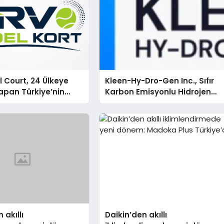
 Court, 24 Ülkeye
Kleen-Hy-Dro-Gen Inc., Sıfır
apan Türkiye’nin
Karbon Emisyonlu Hidrojen
rtu Üretim Gücü
Isıtma Teknolojisinde ISO ve
TSSA Düzenleyici Onaylarını
Aldı
 akıllı
Daikin’den akıllı