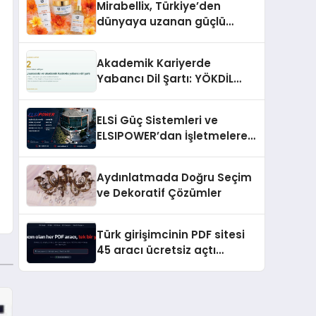
Mirabellix, Türkiye’den
dünyaya uzanan güçlü
büyümesini sürdürüyor
Akademik Kariyerde
Yabancı Dil Şartı: YÖKDİL
Neden Bu Kadar Belirleyici?
ELSİ Güç Sistemleri ve
ELSIPOWER’dan İşletmelere
Güvenilir Enerji Çözümleri
Aydınlatmada Doğru Seçim
ve Dekoratif Çözümler
Türk girişimcinin PDF sitesi
45 aracı ücretsiz açtı
Dosyalar sunucuya gitmiyor