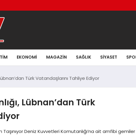
ITIM
EKONOMI
MAGAZIN
SAĞLIK
SIYASET
SPO
Lübnan’dan Türk Vatandaşlarını Tahliye Ediyor
nlığı, Lübnan’dan Türk
diyor
Taşınıyor Deniz Kuvvetleri Komutanlığı’na ait amfibi gemiler