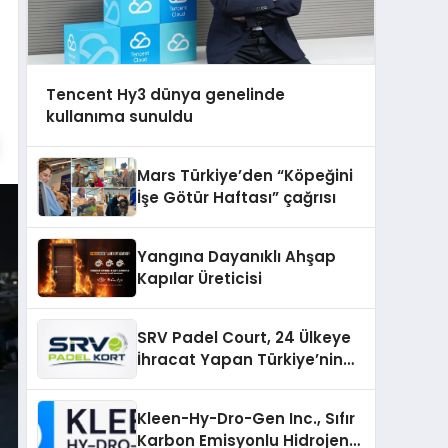
Tencent Hy3 dünya genelinde
kullanıma sunuldu
Mars Türkiye’den “Köpeğini
İşe Götür Haftası” çağrısı
Yangına Dayanıklı Ahşap
Kapılar Üreticisi
SRV Padel Court, 24 Ülkeye
İhracat Yapan Türkiye’nin
Padel Kortu Üretim Gücü
Kleen-Hy-Dro-Gen Inc., Sıfır
Karbon Emisyonlu Hidrojen