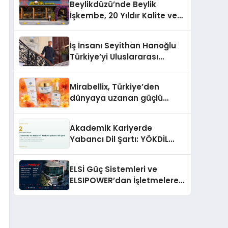
Beylikdüzü’nde Beylik
İşkembe, 20 Yıldır Kalite ve
Lezzetin Değişmeyen Adresi
İş İnsanı Seyithan Hanoğlu
Türkiye’yi Uluslararası
Arenada Tanıtmayı
Hedefliyor
Mirabellix, Türkiye’den
dünyaya uzanan güçlü
büyümesini sürdürüyor
Akademik Kariyerde
Yabancı Dil Şartı: YÖKDİL
Neden Bu Kadar Belirleyici?
ELSİ Güç Sistemleri ve
ELSIPOWER’dan İşletmelere
Güvenilir Enerji Çözümleri