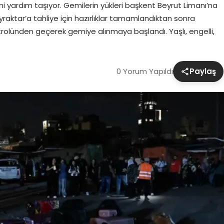
 yardım taşıyor. Gemilerin yükleri başkent Beyrut Limanı’na
ayraktar’a tahliye için hazırlıklar tamamlandıktan sonra
trolünden geçerek gemiye alınmaya başlandı. Yaşlı, engelli,
0 Yorum Yapıldı
Paylaş