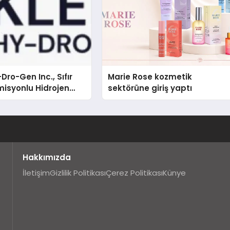
Dro-Gen Inc., Sıfır
Marie Rose kozmetik
isyonlu Hidrojen
sektörüne giriş yaptı
knolojisinde ISO ve
nleyici Onaylarını
Hakkımızda
İletişim
Gizlilik Politikası
Çerez Politikası
Künye