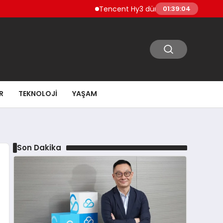
Tencent Hy3 dünya genelinde kullanıma 
01:39:05
R
TEKNOLOJI
YAŞAM
Son Dakika