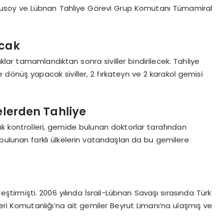
ış Ulusoy ve Lübnan Tahliye Görevi Grup Komutanı Tümamiral
acak
ıklar tamamlandıktan sonra siviller bindirilecek. Tahliye
önüş yapacak siviller, 2 fırkateyn ve 2 karakol gemisi
kelerden Tahliye
ağlık kontrolleri, gemide bulunan doktorlar tarafından
ulunan farklı ülkelerin vatandaşları da bu gemilere
tirmişti. 2006 yılında İsrail-Lübnan Savaşı sırasında Türk
eri Komutanlığı’na ait gemiler Beyrut Limanı’na ulaşmış ve