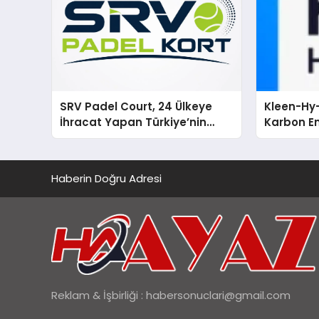
SRV Padel Court, 24 Ülkeye
Kleen-Hy-
İhracat Yapan Türkiye’nin
Karbon Em
Padel Kortu Üretim Gücü
Isıtma Te
TSSA Düze
Aldı
Haberin Doğru Adresi
Reklam & İşbirliği :
habersonuclari@gmail.com