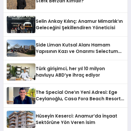
Sterk Berzah Kimdir?
Selin Ankay Kılınç: Anamur Mimarlık’ın
Geleceğini Şekillendiren Yöneticisi
Side Liman Kutsal Alanı Hamam
Yapısının Kazı ve Onarımı Selectum
Hotels&Resorts’un da Katkılarıyla
Tamamlandı
Türk girişimci, her yıl 10 milyon
havluyu ABD’ye ihraç ediyor
The Special One’ın Yeni Adresi: Ege
Ceylanoğlu, Casa Fora Beach Resort
Hotel’i Daha İleri Taşımaya Geldi!
Hüseyin Keserci: Anamur’da İnşaat
Sektörüne Yön Veren İsim