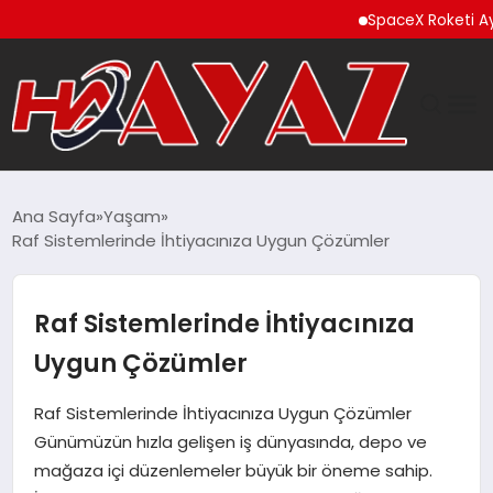
SpaceX Roketi Ay’a Çarpt
GÜNDEM
Ana Sayfa
Yaşam
Raf Sistemlerinde İhtiyacınıza Uygun Çözümler
DÜNYA
EĞITIM
Raf Sistemlerinde İhtiyacınıza
Uygun Çözümler
EKONOMI
Raf Sistemlerinde İhtiyacınıza Uygun Çözümler
MAGAZIN
Günümüzün hızla gelişen iş dünyasında, depo ve
mağaza içi düzenlemeler büyük bir öneme sahip.
SAĞLIK