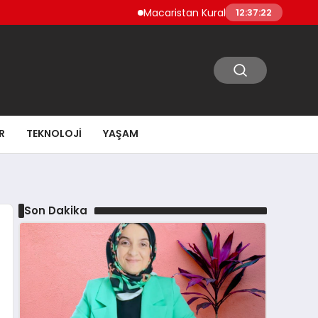
Macaristan Kuraklık Nedeniyle Paks Nükleer
12:37:23
R
TEKNOLOJI
YAŞAM
Son Dakika