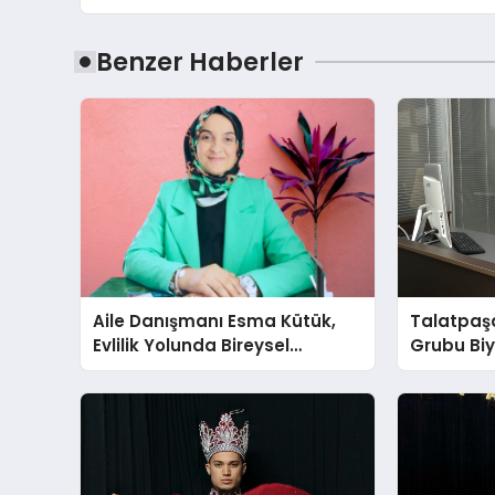
Benzer Haberler
Aile Danışmanı Esma Kütük,
Talatpaş
Evlilik Yolunda Bireysel
Grubu Bi
Farkındalığın ve Sınırların
Dr. Ahme
Gücünü Anlatıyor