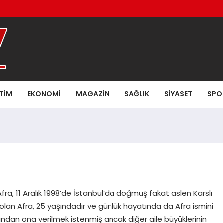
ITIM
EKONOMI
MAGAZIN
SAĞLIK
SIYASET
SPO
yla Afra, 11 Aralık 1998’de İstanbul’da doğmuş fakat aslen Karslı
u olan Afra, 25 yaşındadır ve günlük hayatında da Afra ismini
ndan ona verilmek istenmiş ancak diğer aile büyüklerinin