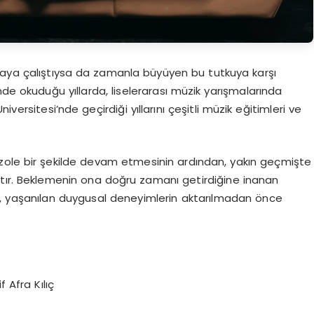
maya çalıştıysa da zamanla büyüyen bu tutkuya karşı
nde okuduğu yıllarda, liselerarası müzik yarışmalarında
versitesi’nde geçirdiği yıllarını çeşitli müzik eğitimleri ve
u izole bir şekilde devam etmesinin ardından, yakın geçmişte
mıştır. Beklemenin ona doğru zamanı getirdiğine inanan
ı, yaşanılan duygusal deneyimlerin aktarılmadan önce
if Afra Kılıç