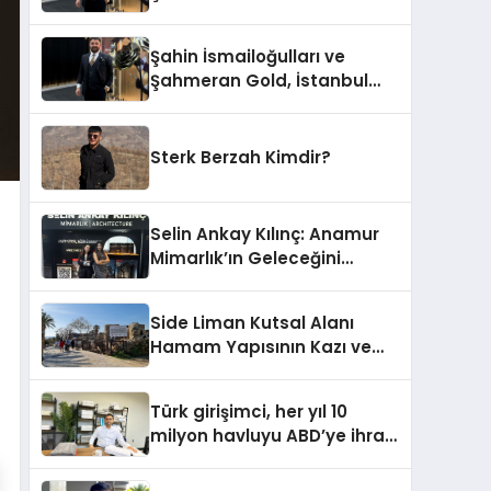
Altın Fuarı’nda Sektöre
Damga Vurdu
Şahin İsmailoğulları ve
Şahmeran Gold, İstanbul
Altın Fuarı’nda Sektöre
Damga Vurdu
Sterk Berzah Kimdir?
Selin Ankay Kılınç: Anamur
Mimarlık’ın Geleceğini
Şekillendiren Yöneticisi
Side Liman Kutsal Alanı
Hamam Yapısının Kazı ve
Onarımı Selectum
Hotels&Resorts’un da
Türk girişimci, her yıl 10
Katkılarıyla Tamamlandı
milyon havluyu ABD’ye ihraç
ediyor