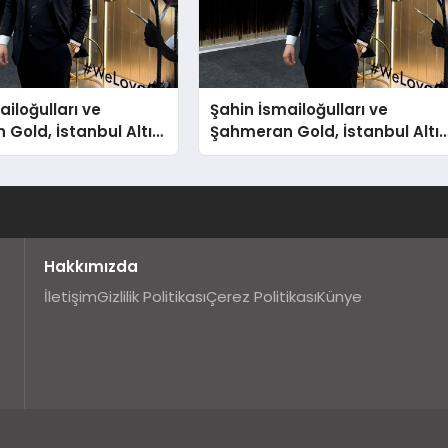
ailoğulları ve
Şahin İsmailoğulları ve
Gold, İstanbul Altın
Şahmeran Gold, İstanbul Altı
a Sektöre Damga
Fuarı’nda Sektöre Damga
Vurdu
Hakkımızda
İletişim
Gizlilik Politikası
Çerez Politikası
Künye