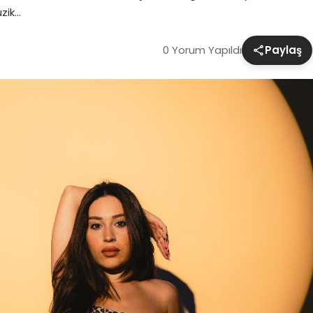
üzik…
0 Yorum Yapıldı
Paylaş