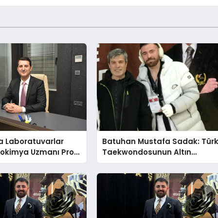
a Laboratuvarlar
Batuhan Mustafa Sadak: Tür
yokimya Uzmanı Prof.
Taekwondosunun Altın
t Var
Yumruğu