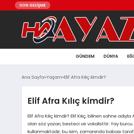
SON GELİŞME
GÜNDEM
DÜNYA
EĞ
Ana Sayfa
Yaşam
Elif Afra Kılıç kimdir?
Elif Afra Kılıç kimdir?
Elif Afra Kılıç kimdir? Elif Kılıç, bilinen sahne adı
olan söz yazarı, besteci ve vokalisttir. Yay burc
kullanmaktadır; bu isim, zamanında babası tarafı