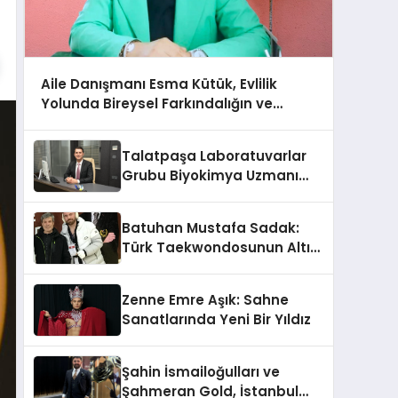
Aile Danışmanı Esma Kütük, Evlilik
Yolunda Bireysel Farkındalığın ve
Sınırların Gücünü Anlatıyor
Talatpaşa Laboratuvarlar
Grubu Biyokimya Uzmanı
Prof. Dr. Ahmet Var
Batuhan Mustafa Sadak:
Türk Taekwondosunun Altın
Yumruğu
Zenne Emre Aşık: Sahne
Sanatlarında Yeni Bir Yıldız
Şahin İsmailoğulları ve
Şahmeran Gold, İstanbul