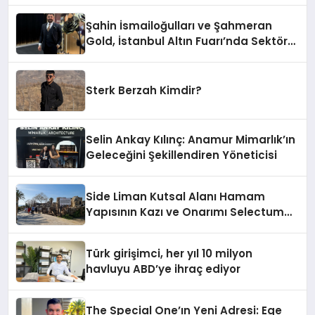
Şahin İsmailoğulları ve Şahmeran
Gold, İstanbul Altın Fuarı’nda Sektöre
Damga Vurdu
Sterk Berzah Kimdir?
Selin Ankay Kılınç: Anamur Mimarlık’ın
Geleceğini Şekillendiren Yöneticisi
Side Liman Kutsal Alanı Hamam
Yapısının Kazı ve Onarımı Selectum
Hotels&Resorts’un da Katkılarıyla
Tamamlandı
Türk girişimci, her yıl 10 milyon
havluyu ABD’ye ihraç ediyor
The Special One’ın Yeni Adresi: Ege