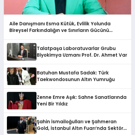
Aile Danışmanı Esma Kütük, Evlilik Yolunda
Bireysel Farkındalığın ve Sınırların Gücünü
Anlatıyor
Talatpaşa Laboratuvarlar Grubu
Biyokimya Uzmanı Prof. Dr. Ahmet Var
Batuhan Mustafa Sadak: Türk
Taekwondosunun Altın Yumruğu
Zenne Emre Aşık: Sahne Sanatlarında
Yeni Bir Yıldız
Şahin İsmailoğulları ve Şahmeran
Gold, İstanbul Altın Fuarı’nda Sektöre
Damga Vurdu