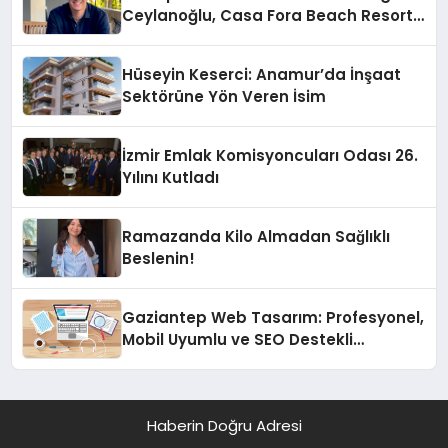
Ceylanoğlu, Casa Fora Beach Resort
Hotel’i Daha İleri Taşımaya Geldi!
Hüseyin Keserci: Anamur’da İnşaat
Sektörüne Yön Veren İsim
İzmir Emlak Komisyoncuları Odası 26.
Yılını Kutladı
Ramazanda Kilo Almadan Sağlıklı
Beslenin!
Gaziantep Web Tasarım: Profesyonel,
Mobil Uyumlu ve SEO Destekli
Çözümler
Haberin Doğru Adresi