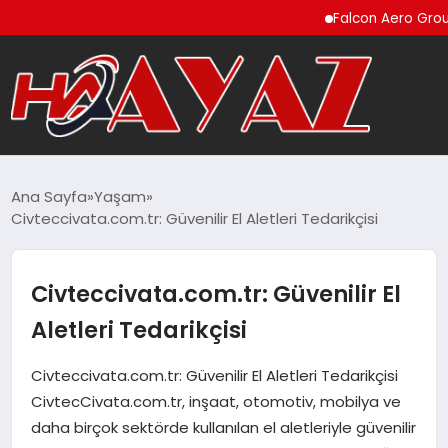
Falcon Aero Group, Kür
GÜNDEM
Ana Sayfa
Yaşam
Civteccivata.com.tr: Güvenilir El Aletleri Tedarikçisi
DÜNYA
EĞITIM
Civteccivata.com.tr: Güvenilir El
Aletleri Tedarikçisi
EKONOMI
Civteccivata.com.tr: Güvenilir El Aletleri Tedarikçisi
MAGAZIN
CivtecCivata.com.tr, inşaat, otomotiv, mobilya ve
daha birçok sektörde kullanılan el aletleriyle güvenilir
SAĞLIK