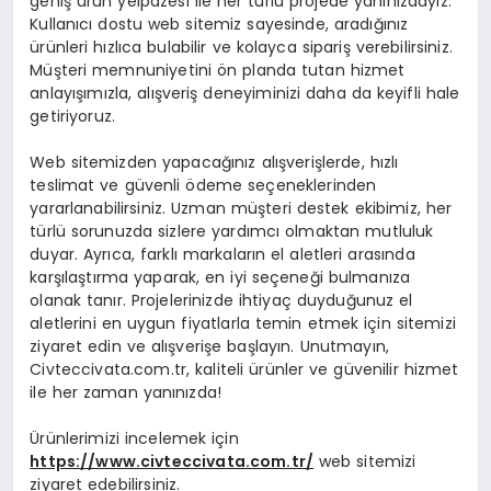
geniş ürün yelpazesi ile her türlü projede yanınızdayız.
Kullanıcı dostu web sitemiz sayesinde, aradığınız
ürünleri hızlıca bulabilir ve kolayca sipariş verebilirsiniz.
Müşteri memnuniyetini ön planda tutan hizmet
anlayışımızla, alışveriş deneyiminizi daha da keyifli hale
getiriyoruz.
Web sitemizden yapacağınız alışverişlerde, hızlı
teslimat ve güvenli ödeme seçeneklerinden
yararlanabilirsiniz. Uzman müşteri destek ekibimiz, her
türlü sorunuzda sizlere yardımcı olmaktan mutluluk
duyar. Ayrıca, farklı markaların el aletleri arasında
karşılaştırma yaparak, en iyi seçeneği bulmanıza
olanak tanır. Projelerinizde ihtiyaç duyduğunuz el
aletlerini en uygun fiyatlarla temin etmek için sitemizi
ziyaret edin ve alışverişe başlayın. Unutmayın,
Civteccivata.com.tr, kaliteli ürünler ve güvenilir hizmet
ile her zaman yanınızda!
Ürünlerimizi incelemek için
https://www.civteccivata.com.tr/
web sitemizi
ziyaret edebilirsiniz.