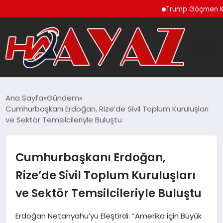
Trump Göçmen Kamyon
GÜNDEM
Ana Sayfa
Gündem
Cumhurbaşkanı Erdoğan, Rize’de Sivil Toplum Kuruluşları
DÜNYA
ve Sektör Temsilcileriyle Buluştu
EĞITIM
Cumhurbaşkanı Erdoğan,
EKONOMI
Rize’de Sivil Toplum Kuruluşları
ve Sektör Temsilcileriyle Buluştu
MAGAZIN
Erdoğan Netanyahu’yu Eleştirdi: “Amerika için Büyük
SAĞLIK