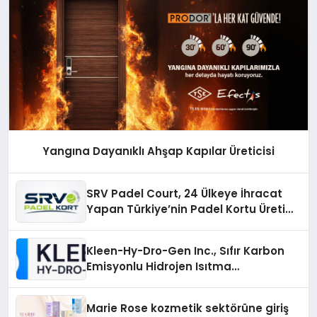
Yangına Dayanıklı Ahşap Kapılar Üreticisi
SRV Padel Court, 24 Ülkeye İhracat
Yapan Türkiye’nin Padel Kortu Üretim
Gücü
Kleen-Hy-Dro-Gen Inc., Sıfır Karbon
Emisyonlu Hidrojen Isıtma
Teknolojisinde ISO ve TSSA
Düzenleyici Onaylarını Aldı
Marie Rose kozmetik sektörüne giriş