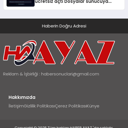
ücretsiz açtı Dosyalar sunucuya
gitmiyor
Haberin Doğru Adresi
Reklam & İşbirliği :
habersonuclari@gmail.com
Hakkımızda
İletişim
Gizlilik Politikası
Çerez Politikası
Künye
Copyright © 2025 Tüm hakları HABER AYAZ 'da saklıdır.