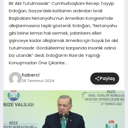
Bir Akıl Tutulmasıdır” Cumhurbaşkanı Recep Tayyip
Erdoğan, Gazze’deki katliamın ardından İsrail
SIYASET
Başbakanı Netanyahu’nun Amerikan Kongresi’nde
alkışlanmasına tepki gösterdi. Erdoğan, “Netanyahu
SPOR
gibi birine kırmızı halı sermek, yalanlarını elleri
şişinceye kadar alkışlamak Amerika için büyük bir akıl
TEKNOLOJI
tutulmasıdır. Gördüklerimiz karşısında insanlık adına
biz utandık” dedi. Erdoğan’ın Rize’de Yaptığı
YAŞAM
Konuşmadan Öne Çıkanlar…
haberci
Paylaş
28 Temmuz 2024