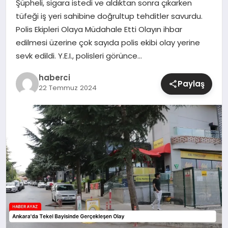
Şüpheli, sigara istedi ve aldıktan sonra çıkarken
tüfeği iş yeri sahibine doğrultup tehditler savurdu.
SIYASET
Polis Ekipleri Olaya Müdahale Etti Olayın ihbar
edilmesi üzerine çok sayıda polis ekibi olay yerine
SPOR
sevk edildi. Y.E.I., polisleri görünce…
TEKNOLOJI
haberci
Paylaş
22 Temmuz 2024
YAŞAM