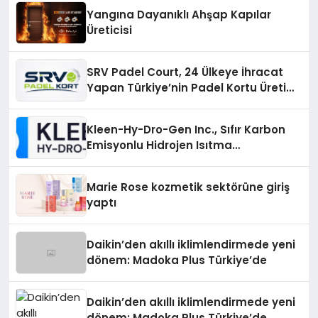
Yangına Dayanıklı Ahşap Kapılar
Üreticisi
SRV Padel Court, 24 Ülkeye İhracat
Yapan Türkiye’nin Padel Kortu Üretim
Gücü
Kleen-Hy-Dro-Gen Inc., Sıfır Karbon
Emisyonlu Hidrojen Isıtma
Teknolojisinde ISO ve TSSA
Düzenleyici Onaylarını Aldı
Marie Rose kozmetik sektörüne giriş
yaptı
Daikin’den akıllı iklimlendirmede yeni
dönem: Madoka Plus Türkiye’de
Daikin’den akıllı iklimlendirmede yeni
dönem: Madoka Plus Türkiye’de