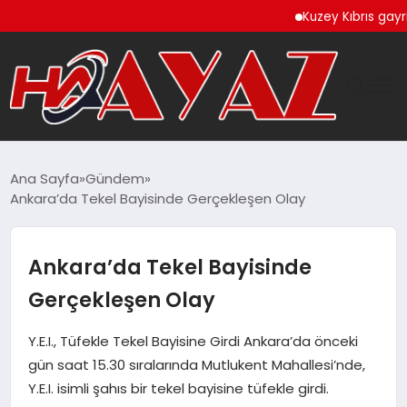
Kuzey Kıbrıs gayrimenku
GÜNDEM
Ana Sayfa
Gündem
Ankara’da Tekel Bayisinde Gerçekleşen Olay
DÜNYA
EĞITIM
Ankara’da Tekel Bayisinde
Gerçekleşen Olay
EKONOMI
Y.E.I., Tüfekle Tekel Bayisine Girdi Ankara’da önceki
MAGAZIN
gün saat 15.30 sıralarında Mutlukent Mahallesi’nde,
Y.E.I. isimli şahıs bir tekel bayisine tüfekle girdi.
SAĞLIK