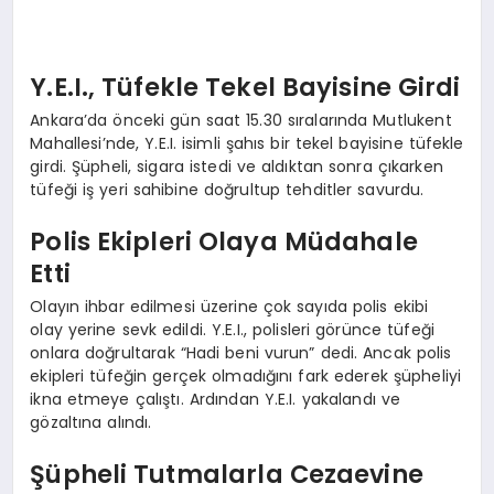
Y.E.I., Tüfekle Tekel Bayisine Girdi
Ankara’da önceki gün saat 15.30 sıralarında Mutlukent
Mahallesi’nde, Y.E.I. isimli şahıs bir tekel bayisine tüfekle
girdi. Şüpheli, sigara istedi ve aldıktan sonra çıkarken
tüfeği iş yeri sahibine doğrultup tehditler savurdu.
Polis Ekipleri Olaya Müdahale
Etti
Olayın ihbar edilmesi üzerine çok sayıda polis ekibi
olay yerine sevk edildi. Y.E.I., polisleri görünce tüfeği
onlara doğrultarak “Hadi beni vurun” dedi. Ancak polis
ekipleri tüfeğin gerçek olmadığını fark ederek şüpheliyi
ikna etmeye çalıştı. Ardından Y.E.I. yakalandı ve
gözaltına alındı.
Şüpheli Tutmalarla Cezaevine