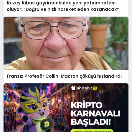
Kuzey Kıbrıs gayrimenkulde yeni yatırım rotası
oluyor: “Doğru ve hızlı hareket eden kazanacak”
Fransız Profesör Collin: Macron çöküşü hızlandırdı