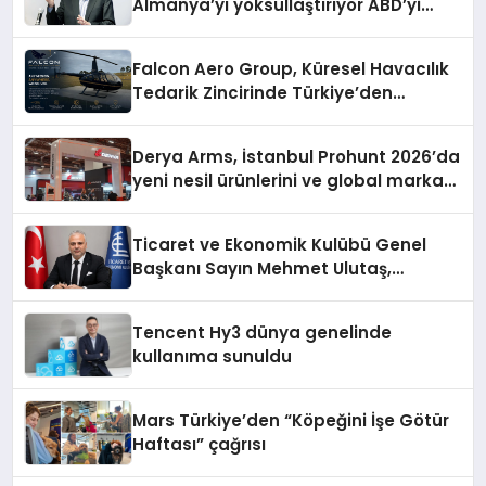
Almanya’yı yoksullaştırıyor ABD’yi
zenginleştiriyor’
Falcon Aero Group, Küresel Havacılık
Tedarik Zincirinde Türkiye’den
Dünyaya Açılıyor
Derya Arms, İstanbul Prohunt 2026’da
yeni nesil ürünlerini ve global marka
vizyonunu sergiledi
Ticaret ve Ekonomik Kulübü Genel
Başkanı Sayın Mehmet Ulutaş,
ekonomiye dair yaptığı açıklamada
şunları kaydetti:
Tencent Hy3 dünya genelinde
kullanıma sunuldu
Mars Türkiye’den “Köpeğini İşe Götür
Haftası” çağrısı