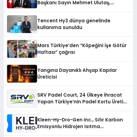
Başkanı Sayın Mehmet Ulutaş,
ekonomiye dair yaptığı açıklamada
şunları kaydetti:
Tencent Hy3 dünya genelinde
kullanıma sunuldu
Mars Türkiye’den “Köpeğini İşe Götür
Haftası” çağrısı
Yangına Dayanıklı Ahşap Kapılar
Üreticisi
SRV Padel Court, 24 Ülkeye İhracat
Yapan Türkiye’nin Padel Kortu Üretim
Gücü
Kleen-Hy-Dro-Gen Inc., Sıfır Karbon
Emisyonlu Hidrojen Isıtma
Teknolojisinde ISO ve TSSA