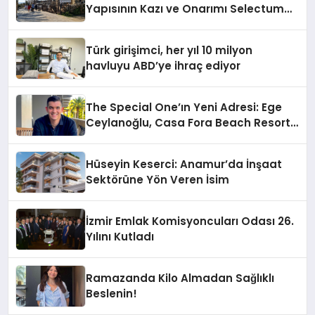
Yapısının Kazı ve Onarımı Selectum
Hotels&Resorts’un da Katkılarıyla
Tamamlandı
Türk girişimci, her yıl 10 milyon
havluyu ABD’ye ihraç ediyor
The Special One’ın Yeni Adresi: Ege
Ceylanoğlu, Casa Fora Beach Resort
Hotel’i Daha İleri Taşımaya Geldi!
Hüseyin Keserci: Anamur’da İnşaat
Sektörüne Yön Veren İsim
İzmir Emlak Komisyoncuları Odası 26.
Yılını Kutladı
Ramazanda Kilo Almadan Sağlıklı
Beslenin!