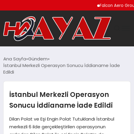
Falcon Aero Group, Küre
GÜNDEM
Ana Sayfa
Gündem
İstanbul Merkezli Operasyon Sonucu İddianame İade
DÜNYA
Edildi
EĞITIM
İstanbul Merkezli Operasyon
EKONOMI
Sonucu İddianame İade Edildi
MAGAZIN
Dilan Polat ve Eşi Engin Polat Tutuklandı İstanbul
merkezli 6 ilde gerçekleştirilen operasyonun
SAĞLIK