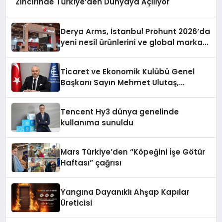
Zincirinde Türkiye’den Dünyaya Açılıyor
Derya Arms, İstanbul Prohunt 2026’da
yeni nesil ürünlerini ve global marka
vizyonunu sergiledi
Ticaret ve Ekonomik Kulübü Genel
Başkanı Sayın Mehmet Ulutaş,
ekonomiye dair yaptığı açıklamada
şunları kaydetti:
Tencent Hy3 dünya genelinde
kullanıma sunuldu
Mars Türkiye’den “Köpeğini İşe Götür
Haftası” çağrısı
Yangına Dayanıklı Ahşap Kapılar
Üreticisi