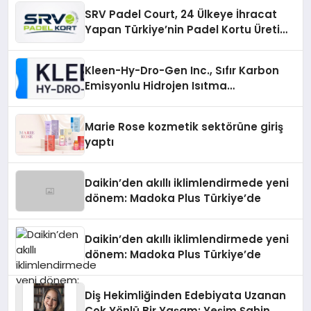
SRV Padel Court, 24 Ülkeye İhracat
Yapan Türkiye’nin Padel Kortu Üretim
Gücü
Kleen-Hy-Dro-Gen Inc., Sıfır Karbon
Emisyonlu Hidrojen Isıtma
Teknolojisinde ISO ve TSSA
Düzenleyici Onaylarını Aldı
Marie Rose kozmetik sektörüne giriş
yaptı
Daikin’den akıllı iklimlendirmede yeni
dönem: Madoka Plus Türkiye’de
Daikin’den akıllı iklimlendirmede yeni
dönem: Madoka Plus Türkiye’de
Diş Hekimliğinden Edebiyata Uzanan
Çok Yönlü Bir Yaşam: Yeşim Şahin