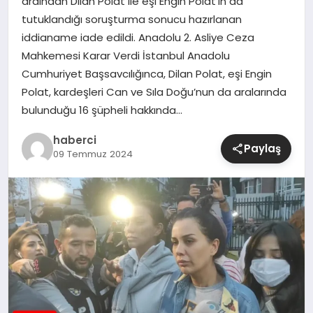
ardından Dilan Polat ile eşi Engin Polat’ın da
tutuklandığı soruşturma sonucu hazırlanan
SIYASET
iddianame iade edildi. Anadolu 2. Asliye Ceza
Mahkemesi Karar Verdi İstanbul Anadolu
SPOR
Cumhuriyet Başsavcılığınca, Dilan Polat, eşi Engin
Polat, kardeşleri Can ve Sıla Doğu’nun da aralarında
TEKNOLOJI
bulunduğu 16 şüpheli hakkında…
haberci
YAŞAM
Paylaş
09 Temmuz 2024