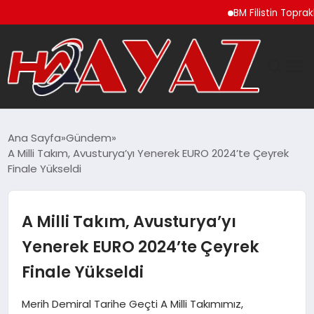
BM Filistin Topraklarında
GÜNDEM
Ana Sayfa
Gündem
A Milli Takım, Avusturya’yı Yenerek EURO 2024’te Çeyrek
DÜNYA
Finale Yükseldi
EĞITIM
A Milli Takım, Avusturya’yı
EKONOMI
Yenerek EURO 2024’te Çeyrek
Finale Yükseldi
MAGAZIN
Merih Demiral Tarihe Geçti A Milli Takımımız,
SAĞLIK