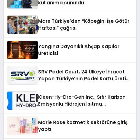
kullanıma sunuldu
Mars Türkiye’den “Köpeğini İşe Götür
Haftası” çağrısı
Yangına Dayanıklı Ahşap Kapılar
Üreticisi
SRV Padel Court, 24 Ülkeye İhracat
Yapan Türkiye’nin Padel Kortu Üretim
Gücü
Kleen-Hy-Dro-Gen Inc., Sıfır Karbon
Emisyonlu Hidrojen Isıtma
Teknolojisinde ISO ve TSSA
Düzenleyici Onaylarını Aldı
Marie Rose kozmetik sektörüne giriş
yaptı