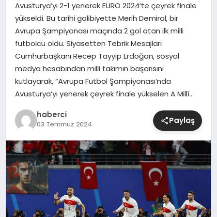
Avusturya’yı 2-1 yenerek EURO 2024’te çeyrek finale
yükseldi. Bu tarihi galibiyette Merih Demiral, bir
SIYASET
Avrupa Şampiyonası maçında 2 gol atan ilk milli
futbolcu oldu. Siyasetten Tebrik Mesajları
SPOR
Cumhurbaşkanı Recep Tayyip Erdoğan, sosyal
medya hesabından milli takımın başarısını
TEKNOLOJI
kutlayarak, “Avrupa Futbol Şampiyonası’nda
Avusturya’yı yenerek çeyrek finale yükselen A Millî…
YAŞAM
haberci
Paylaş
03 Temmuz 2024