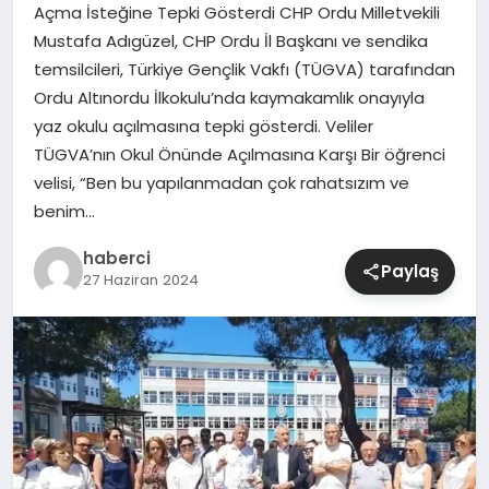
Açma İsteğine Tepki Gösterdi CHP Ordu Milletvekili
Mustafa Adıgüzel, CHP Ordu İl Başkanı ve sendika
SIYASET
temsilcileri, Türkiye Gençlik Vakfı (TÜGVA) tarafından
Ordu Altınordu İlkokulu’nda kaymakamlık onayıyla
SPOR
yaz okulu açılmasına tepki gösterdi. Veliler
TÜGVA’nın Okul Önünde Açılmasına Karşı Bir öğrenci
TEKNOLOJI
velisi, “Ben bu yapılanmadan çok rahatsızım ve
benim…
YAŞAM
haberci
Paylaş
27 Haziran 2024