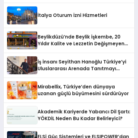
Yaman
İtalya Oturum İzni Hizmetleri
Beylikdüzü’nde Beylik İşkembe, 20
Yıldır Kalite ve Lezzetin Değişmeyen
Adresi
İş İnsanı Seyithan Hanoğlu Türkiye’yi
Uluslararası Arenada Tanıtmayı
Hedefliyor
Mirabellix, Türkiye’den dünyaya
uzanan güçlü büyümesini sürdürüyor
Akademik Kariyerde Yabancı Dil Şartı:
YÖKDİL Neden Bu Kadar Belirleyici?
ELSİ Güç Sistemleri ve ELSIPOWER’dan