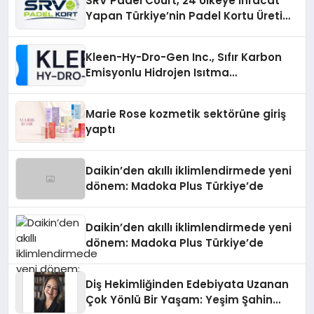
SRV Padel Court, 24 Ülkeye İhracat
Yapan Türkiye’nin Padel Kortu Üretim
Gücü
Kleen-Hy-Dro-Gen Inc., Sıfır Karbon
Emisyonlu Hidrojen Isıtma
Teknolojisinde ISO ve TSSA
Düzenleyici Onaylarını Aldı
Marie Rose kozmetik sektörüne giriş
yaptı
Daikin’den akıllı iklimlendirmede yeni
dönem: Madoka Plus Türkiye’de
Daikin’den akıllı iklimlendirmede yeni
dönem: Madoka Plus Türkiye’de
Diş Hekimliğinden Edebiyata Uzanan
Çok Yönlü Bir Yaşam: Yeşim Şahin