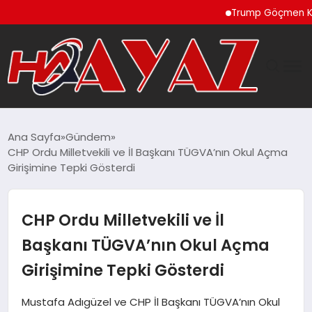
Trump Göçmen Kamyon 
GÜNDEM
Ana Sayfa
Gündem
CHP Ordu Milletvekili ve İl Başkanı TÜGVA’nın Okul Açma
DÜNYA
Girişimine Tepki Gösterdi
EĞITIM
CHP Ordu Milletvekili ve İl
EKONOMI
Başkanı TÜGVA’nın Okul Açma
Girişimine Tepki Gösterdi
MAGAZIN
Mustafa Adıgüzel ve CHP İl Başkanı TÜGVA’nın Okul
SAĞLIK