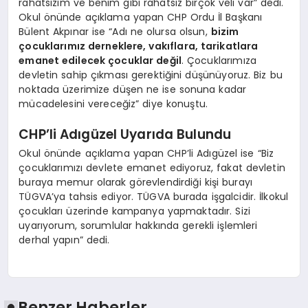
rahatsızım ve benim gibi rahatsız birçok veli var” dedi.
Okul önünde açıklama yapan CHP Ordu İl Başkanı
Bülent Akpınar ise “Adı ne olursa olsun,
bizim
çocuklarımız derneklere, vakıflara, tarikatlara
emanet edilecek çocuklar değil
. Çocuklarımıza
devletin sahip çıkması gerektiğini düşünüyoruz. Biz bu
noktada üzerimize düşen ne ise sonuna kadar
mücadelesini vereceğiz” diye konuştu.
CHP’li Adıgüzel Uyarıda Bulundu
Okul önünde açıklama yapan CHP’li Adıgüzel ise “Biz
çocuklarımızı devlete emanet ediyoruz, fakat devletin
buraya memur olarak görevlendirdiği kişi burayı
TÜGVA’ya tahsis ediyor. TÜGVA burada işgalcidir. İlkokul
çocukları üzerinde kampanya yapmaktadır. Sizi
uyarıyorum, sorumlular hakkında gerekli işlemleri
derhal yapın” dedi.
Benzer Haberler