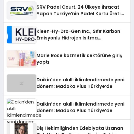
SRV Padel Court, 24 Ülkeye İhracat
Yapan Türkiye’nin Padel Kortu Üretim
Gücü
Kleen-Hy-Dro-Gen Inc., Sıfır Karbon
Emisyonlu Hidrojen Isıtma
Teknolojisinde ISO ve TSSA
Düzenleyici Onaylarını Aldı
Marie Rose kozmetik sektörüne giriş
yaptı
Daikin’den akıllı iklimlendirmede yeni
dönem: Madoka Plus Türkiye’de
Daikin’den akıllı iklimlendirmede yeni
dönem: Madoka Plus Türkiye’de
Diş Hekimliğinden Edebiyata Uzanan