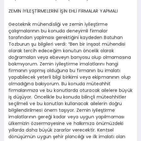
ZEMİN İYİLEŞTİRMELERİNİ İŞİN EHLİ FİRMALAR YAPMALI
Geoteknik mühendisliği ve zemin iyileştirme
çalışmalarının bu konuda deneyimli firmalar
tarafından yaplması gerektiğini kaydeden Batuhan
Tozburun şu bilgileri verdi: “Ben bir inşaat mühendisi
olarak tercih edeceğim konutun öncelik olarak
doğramaları veya ebeveyn banyosu olup olmamasına
bakmıyorum. Zemin iyileştirme imalatlarını hangi
firmanın yapmış olduğuna bu firmanın bu imalatı
yapabilecek yeterli bilgi birikimi veya ekipmanının olup
olmadığına bakıyorum. Bu konuda müteahhit
firmalarımıza ve bu konutlarda oturacak ailelere büyük
iş düşüyor. Öncelikle bu konuda bilinçli müteahhitler
seçilmeli ve bu konutları kullanacak ailelerin doğru
bilgilendirilmesi önem taşıyor. Zemin iyileştirme
imalatlarının gereği kadar veya uygun yapılmaması
ülkemizin özsermayesine ve halkımıza önümüzdeki
yıllarda daha büyük zararlar verecektir. Kentsel
dönüşümün uygun şehir plancılığı ve ilk imalatı olan