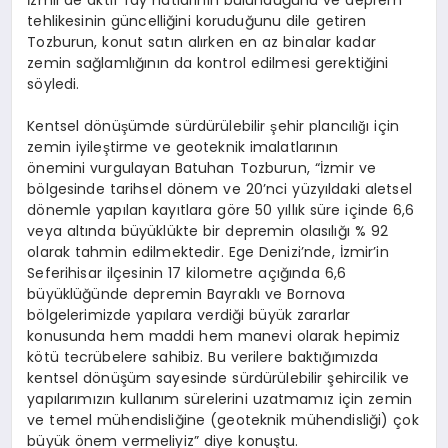
tehlikesinin güncelliğini koruduğunu dile getiren
Tozburun, konut satın alırken en az binalar kadar
zemin sağlamlığının da kontrol edilmesi gerektiğini
söyledi.
Kentsel dönüşümde sürdürülebilir şehir plancılığı için
zemin iyileştirme ve geoteknik imalatlarının
önemini vurgulayan Batuhan Tozburun, “İzmir ve
bölgesinde tarihsel dönem ve 20’nci yüzyıldaki aletsel
dönemle yapılan kayıtlara göre 50 yıllık süre içinde 6,6
veya altında büyüklükte bir depremin olasılığı % 92
olarak tahmin edilmektedir. Ege Denizi’nde, İzmir’in
Seferihisar ilçesinin 17 kilometre açığında 6,6
büyüklüğünde depremin Bayraklı ve Bornova
bölgelerimizde yapılara verdiği büyük zararlar
konusunda hem maddi hem manevi olarak hepimiz
kötü tecrübelere sahibiz. Bu verilere baktığımızda
kentsel dönüşüm sayesinde sürdürülebilir şehircilik ve
yapılarımızın kullanım sürelerini uzatmamız için zemin
ve temel mühendisliğine (geoteknik mühendisliği) çok
büyük önem vermeliyiz” diye konuştu.