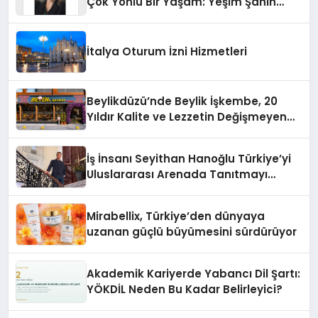
Çok Yönlü Bir Yaşam: Yeşim Şahin
Yaman
İtalya Oturum İzni Hizmetleri
Beylikdüzü’nde Beylik İşkembe, 20
Yıldır Kalite ve Lezzetin Değişmeyen
Adresi
İş İnsanı Seyithan Hanoğlu Türkiye’yi
Uluslararası Arenada Tanıtmayı
Hedefliyor
Mirabellix, Türkiye’den dünyaya
uzanan güçlü büyümesini sürdürüyor
Akademik Kariyerde Yabancı Dil Şartı:
YÖKDİL Neden Bu Kadar Belirleyici?