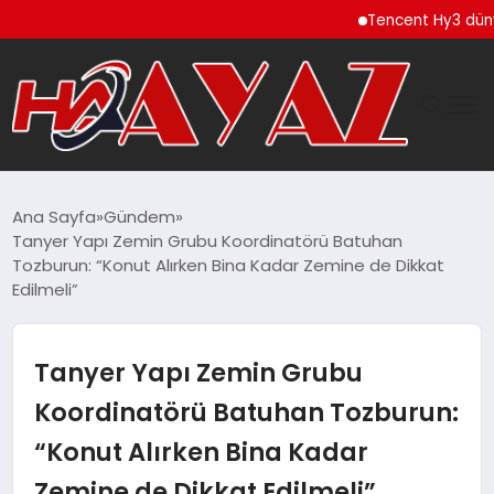
Tencent Hy3 dünya gen
GÜNDEM
Ana Sayfa
Gündem
Tanyer Yapı Zemin Grubu Koordinatörü Batuhan
DÜNYA
Tozburun: “Konut Alırken Bina Kadar Zemine de Dikkat
Edilmeli”
EĞITIM
Tanyer Yapı Zemin Grubu
EKONOMI
Koordinatörü Batuhan Tozburun:
MAGAZIN
“Konut Alırken Bina Kadar
SAĞLIK
Zemine de Dikkat Edilmeli”