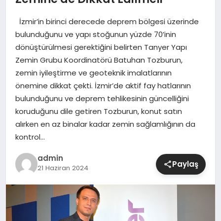
İzmir’in birinci derecede deprem bölgesi üzerinde
SIYASET
bulunduğunu ve yapı stoğunun yüzde 70’inin
dönüştürülmesi gerektiğini belirten Tanyer Yapı
SPOR
Zemin Grubu Koordinatörü Batuhan Tozburun,
zemin iyileştirme ve geoteknik imalatlarının
TEKNOLOJI
önemine dikkat çekti. İzmir’de aktif fay hatlarının
bulunduğunu ve deprem tehlikesinin güncelliğini
YAŞAM
koruduğunu dile getiren Tozburun, konut satın
alırken en az binalar kadar zemin sağlamlığının da
kontrol…
admin
Paylaş
21 Haziran 2024