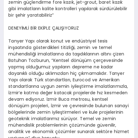
zemin güçlendirme fore kazık, jet-grout, baret kazık
gibi imalatların kalite kontrolleri yapılarak sürdürülebilir
bir şehir yaratabiliriz”
DENEYİMLİ BİR EKİPLE ÇALIŞIYORUZ
Tanyer Yapı olarak konut ve endüstriyel tesis
inşaatında gösterdikleri titizliği, zemin ve temel
mühendisliği imalatlarına da taşıdıklarının altını çizen
Batuhan Tozburun, “Kentsel dönüşüm çerçevesinde
yapmış olduğumuz yapıların depreme ne kadar
dayanıklı olduğu aklımızdan hiç çıkmamalıdır. Tanyer
Yapı olarak Türk standartları, Eurocod ve Amerikan
standartlarına uygun zemin iyileştirme imalatlarımızla,
İzmir’e katma değer katacak projelerde hız kesmeden
devam ediyoruz. İzmir Buca metrosu, kentsel
dönüşüm projeleri, İzmir ve çevresinde bulunan sanayi
bölgelerinde zemin iyileştirmeleri ve kule projelerinin
geoteknik imalatlarımız sürüyor. Temel ve zemin
mühendislik problemlerinin çözümünde güvenilir,
analitik ve ekonomik çözümler sunarak sektöre hizmet
veriyoruz” diye konuştu.