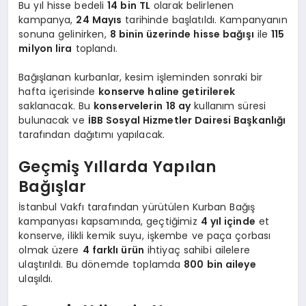
Bu yıl hisse bedeli
14 bin TL
olarak belirlenen
kampanya,
24 Mayıs
tarihinde başlatıldı. Kampanyanın
sonuna gelinirken,
8 binin üzerinde hisse bağışı
ile
115
milyon lira
toplandı.
Bağışlanan kurbanlar, kesim işleminden sonraki bir
hafta içerisinde
konserve haline getirilerek
saklanacak. Bu
konservelerin
18 ay
kullanım süresi
bulunacak ve
İBB Sosyal Hizmetler Dairesi Başkanlığı
tarafından dağıtımı yapılacak.
Geçmiş Yıllarda Yapılan
Bağışlar
İstanbul Vakfı tarafından yürütülen Kurban Bağış
kampanyası kapsamında, geçtiğimiz
4 yıl içinde
et
konserve, ilikli kemik suyu, işkembe ve paça çorbası
olmak üzere
4 farklı ürün
ihtiyaç sahibi ailelere
ulaştırıldı. Bu dönemde toplamda
800 bin aileye
ulaşıldı.