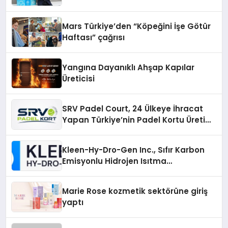
Mars Türkiye’den “Köpeğini İşe Götür
Haftası” çağrısı
Yangına Dayanıklı Ahşap Kapılar
Üreticisi
SRV Padel Court, 24 Ülkeye İhracat
Yapan Türkiye’nin Padel Kortu Üretim
Gücü
Kleen-Hy-Dro-Gen Inc., Sıfır Karbon
Emisyonlu Hidrojen Isıtma
Teknolojisinde ISO ve TSSA
Düzenleyici Onaylarını Aldı
Marie Rose kozmetik sektörüne giriş
yaptı