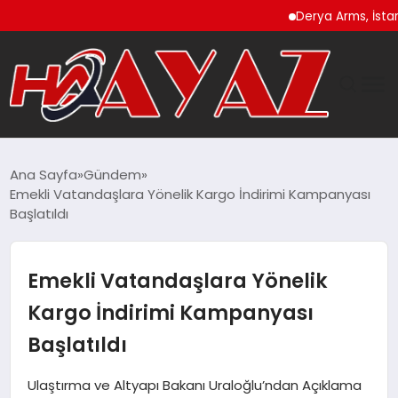
Derya Arms, İstanbul P
GÜNDEM
Ana Sayfa
Gündem
Emekli Vatandaşlara Yönelik Kargo İndirimi Kampanyası
DÜNYA
Başlatıldı
EĞITIM
Emekli Vatandaşlara Yönelik
EKONOMI
Kargo İndirimi Kampanyası
Başlatıldı
MAGAZIN
Ulaştırma ve Altyapı Bakanı Uraloğlu’ndan Açıklama
SAĞLIK