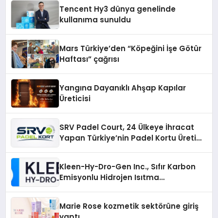
şunları kaydetti:
Tencent Hy3 dünya genelinde
kullanıma sunuldu
Mars Türkiye’den “Köpeğini İşe Götür
Haftası” çağrısı
Yangına Dayanıklı Ahşap Kapılar
Üreticisi
SRV Padel Court, 24 Ülkeye İhracat
Yapan Türkiye’nin Padel Kortu Üretim
Gücü
Kleen-Hy-Dro-Gen Inc., Sıfır Karbon
Emisyonlu Hidrojen Isıtma
Teknolojisinde ISO ve TSSA
Düzenleyici Onaylarını Aldı
Marie Rose kozmetik sektörüne giriş
yaptı