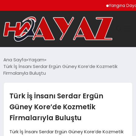
Yangına Dayanıklı Ah
GÜNDEM
Ana Sayfa
Yaşam
Türk İş İnsanı Serdar Ergün Güney Kore’de Kozmetik
DÜNYA
Firmalarıyla Buluştu
EĞITIM
Türk İş İnsanı Serdar Ergün
EKONOMI
Güney Kore’de Kozmetik
Firmalarıyla Buluştu
MAGAZIN
Türk İş İnsanı Serdar Ergün Güney Kore’de Kozmetik
SAĞLIK