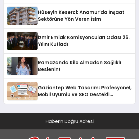
Hotel’i Daha İleri Taşımaya Geldi!
Hüseyin Keserci: Anamur’da İnşaat
Sektörüne Yön Veren İsim
İzmir Emlak Komisyoncuları Odası 26.
Yılını Kutladı
Ramazanda Kilo Almadan Sağlıklı
Beslenin!
Gaziantep Web Tasarım: Profesyonel,
Mobil Uyumlu ve SEO Destekli
Çözümler
Haberin Doğru Adresi