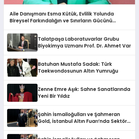
Aile Danışmanı Esma Kütük, Evlilik Yolunda
Bireysel Farkındalığın ve Sınırların Gücünü
Anlatıyor
Talatpaşa Laboratuvarlar Grubu
Biyokimya Uzmanı Prof. Dr. Ahmet Var
Batuhan Mustafa Sadak: Türk
Taekwondosunun Altın Yumruğu
Zenne Emre Aşık: Sahne Sanatlarında
Yeni Bir Yıldız
Şahin İsmailoğulları ve Şahmeran
Gold, İstanbul Altın Fuarı’nda Sektöre
Damga Vurdu