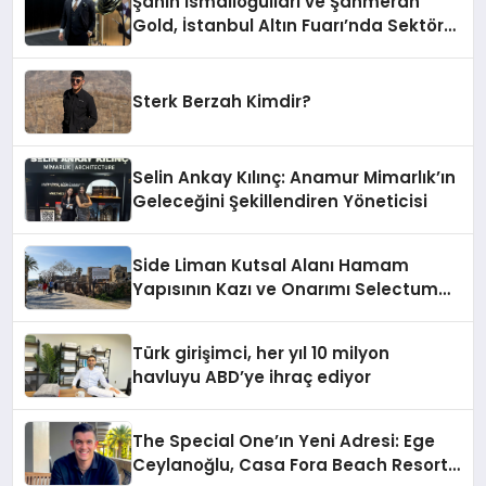
Şahin İsmailoğulları ve Şahmeran
Gold, İstanbul Altın Fuarı’nda Sektöre
Damga Vurdu
Sterk Berzah Kimdir?
Selin Ankay Kılınç: Anamur Mimarlık’ın
Geleceğini Şekillendiren Yöneticisi
Side Liman Kutsal Alanı Hamam
Yapısının Kazı ve Onarımı Selectum
Hotels&Resorts’un da Katkılarıyla
Tamamlandı
Türk girişimci, her yıl 10 milyon
havluyu ABD’ye ihraç ediyor
The Special One’ın Yeni Adresi: Ege
Ceylanoğlu, Casa Fora Beach Resort