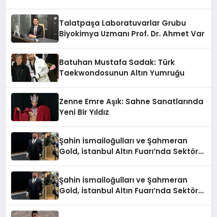
Anlatıyor
Talatpaşa Laboratuvarlar Grubu
Biyokimya Uzmanı Prof. Dr. Ahmet Var
Batuhan Mustafa Sadak: Türk
Taekwondosunun Altın Yumruğu
Zenne Emre Aşık: Sahne Sanatlarında
Yeni Bir Yıldız
Şahin İsmailoğulları ve Şahmeran
Gold, İstanbul Altın Fuarı’nda Sektöre
Damga Vurdu
Şahin İsmailoğulları ve Şahmeran
Gold, İstanbul Altın Fuarı’nda Sektöre
Damga Vurdu