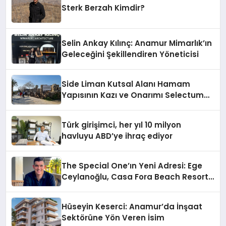
Sterk Berzah Kimdir?
Selin Ankay Kılınç: Anamur Mimarlık’ın
Geleceğini Şekillendiren Yöneticisi
Side Liman Kutsal Alanı Hamam
Yapısının Kazı ve Onarımı Selectum
Hotels&Resorts’un da Katkılarıyla
Tamamlandı
Türk girişimci, her yıl 10 milyon
havluyu ABD’ye ihraç ediyor
The Special One’ın Yeni Adresi: Ege
Ceylanoğlu, Casa Fora Beach Resort
Hotel’i Daha İleri Taşımaya Geldi!
Hüseyin Keserci: Anamur’da İnşaat
Sektörüne Yön Veren İsim