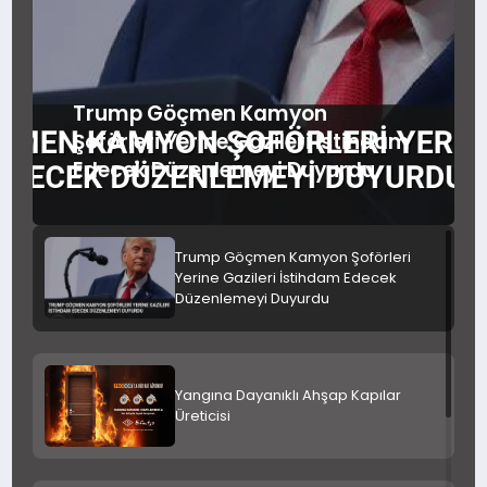
SIYASET
SPOR
Trump Göçmen Kamyon
Şoförleri Yerine Gazileri İstihdam
TEKNOLOJI
Edecek Düzenlemeyi Duyurdu
YAŞAM
Trump Göçmen Kamyon Şoförleri
Yerine Gazileri İstihdam Edecek
Düzenlemeyi Duyurdu
Yangına Dayanıklı Ahşap Kapılar
Üreticisi