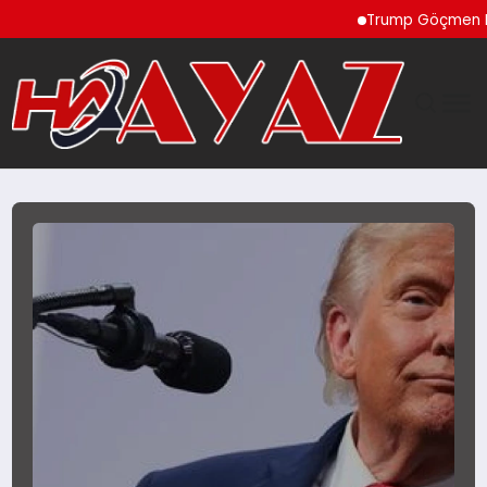
Trump Göçmen Kamyon 
GÜNDEM
DÜNYA
EĞITIM
EKONOMI
MAGAZIN
SAĞLIK