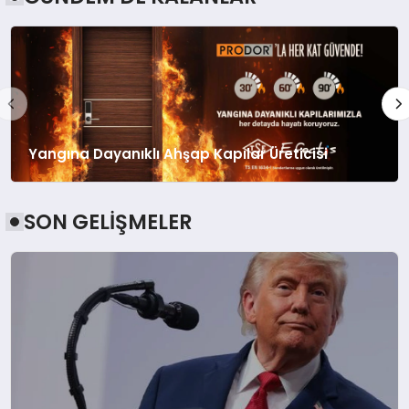
Marie Rose kozmetik sektörüne giriş
yaptı
Yangına Dayanıklı Ahşap Kapılar Üreticisi
Daikin’den akıllı iklimlendirmede yeni
dönem: Madoka Plus Türkiye’de
SON GELİŞMELER
Daikin’den akıllı iklimlendirmede yeni
dönem: Madoka Plus Türkiye’de
Yuksekogretim Kurulundan Dijital
Donusum Odakli Bilisim Uzmani
Yetistirme Hamlesi