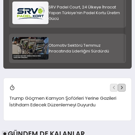
SRV Padel Court, 24 Ülkeye İhracat
Yapan Türkiye’nin Padel Kortu Üretim
Gücü
Otomotiv Sektörü Temmuz
İhracatında Liderliğini Sürdürdü
Kleen-Hy-Dro-Gen Inc., Sıfır Karbon
Emisyonlu Hidrojen Isıtma
Teknolojisinde ISO ve TSSA
Düzenleyici Onaylarını Aldı
Trump Göçmen Kamyon Şoförleri Yerine Gazileri
Yang
İstihdam Edecek Düzenlemeyi Duyurdu
ABD Senatörü Fetterman’dan
Netanyahu görüşmesinde dikkat
çeken görüntüler
GÜNDEM DE KALANLAR