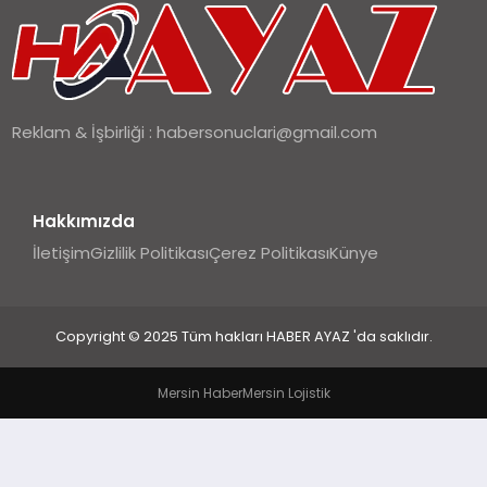
SIYASET
SPOR
Reklam & İşbirliği :
habersonuclari@gmail.com
TEKNOLOJI
YAŞAM
Hakkımızda
İletişim
Gizlilik Politikası
Çerez Politikası
Künye
Copyright © 2025 Tüm hakları HABER AYAZ 'da saklıdır.
Mersin Haber
Mersin Lojistik