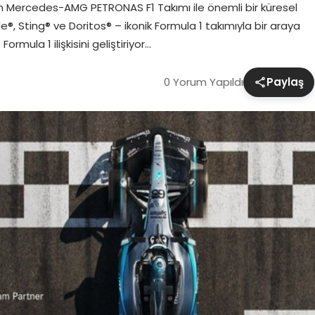
aren Mercedes-AMG PETRONAS F1 Takımı ile önemli bir küresel
®, Sting® ve Doritos® – ikonik Formula 1 takımıyla bir araya
ormula 1 ilişkisini geliştiriyor…
0 Yorum Yapıldı
Paylaş