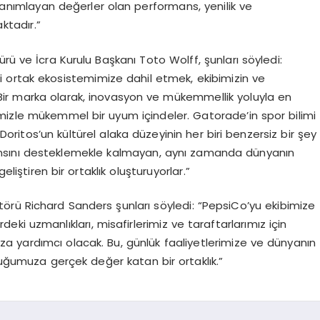
 tanımlayan değerler olan performans, yenilik ve
ktadır.”
ü ve İcra Kurulu Başkanı Toto
Wolff
,
şunları söyledi:
eti ortak ekosistemimize dahil etmek, ekibimizin ve
ir marka olarak, inovasyon ve mükemmellik yoluyla en
zle mükemmel bir uyum içindeler. Gatorade’in spor bilimi
 Doritos’un kültürel alaka düzeyinin her biri benzersiz bir şey
rmansını desteklemekle kalmayan, aynı zamanda dünyanın
eliştiren bir ortaklık oluşturuyorlar.”
rü Richard Sanders şunları söyledi: “
PepsiCo’yu ekibimize
ki uzmanlıkları, misafirlerimiz ve taraftarlarımız için
a yardımcı olacak. Bu, günlük faaliyetlerimize ve dünyanın
rduğumuza gerçek değer katan bir ortaklık.”