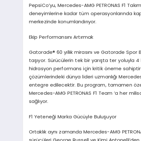
PepsiCo’yu, Mercedes-AMG PETRONAS F1 Takımı’n
deneyimlerine kadar tüm operasyonlarında kap
merkezinde konumlandırıyor.
Ekip Performansını Artırmak
Gatorade
®
60 yıllık mirasını ve Gatorade Spor B
taşıyor. Sürücülerin tek bir yarışta ter yoluyla 
hidrasyon performans için kritik öneme sahipti
çözümlerindeki dünya lideri uzmanlığı Merced
entegre edilecektir. Bu program, tamamen özell
Mercedes-AMG PETRONAS F1 Team ‘a her milisan
sağlıyor.
F1 Yeteneği Marka Gücüyle Buluşuyor
Ortaklık aynı zamanda Mercedes-AMG PETRONAS F
sürücüleri George Russell ve Kimi Antonelli’den