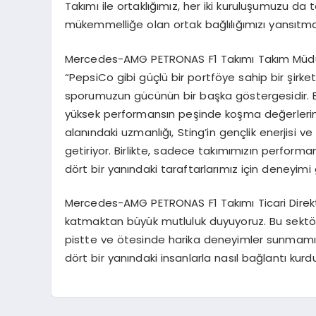
Takımı ile ortaklığımız, her iki kuruluşumuzu da
mükemmelliğe olan ortak bağlılığımızı yansıtma
Mercedes-AMG PETRONAS F1 Takımı Takım Müdür
“PepsiCo gibi güçlü bir portföye sahip bir şirk
sporumuzun gücünün bir başka göstergesidir. B
yüksek performansın peşinde koşma değerlerimi
alanındaki uzmanlığı, Sting’in gençlik enerjisi ve
getiriyor. Birlikte, sadece takımımızın perfo
dört bir yanındaki taraftarlarımız için deneyimi g
Mercedes-AMG PETRONAS F1 Takımı Ticari Direktö
katmaktan büyük mutluluk duyuyoruz. Bu sektörde
pistte ve ötesinde harika deneyimler sunmamız
dört bir yanındaki insanlarla nasıl bağlantı ku