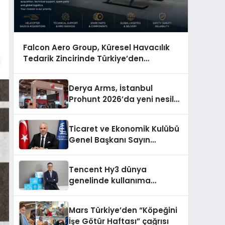
Falcon Aero Group, Küresel Havacılık
Tedarik Zincirinde Türkiye’den
Dünyaya Açılıyor
Derya Arms, İstanbul
Prohunt 2026’da yeni nesil
ürünlerini ve global marka
vizyonunu sergiledi
Ticaret ve Ekonomik Kulübü
Genel Başkanı Sayın
Mehmet Ulutaş, ekonomiye
dair yaptığı açıklamada
Tencent Hy3 dünya
şunları kaydetti:
genelinde kullanıma
sunuldu
Mars Türkiye’den “Köpeğini
İşe Götür Haftası” çağrısı