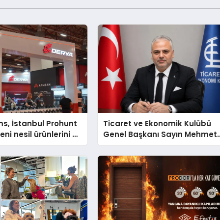
s, İstanbul Prohunt
Ticaret ve Ekonomik Kulübü
ni nesil ürünlerini ve
Genel Başkanı Sayın Mehmet
arka vizyonunu
Ulutaş, ekonomiye dair yaptığ
açıklamada şunları kaydetti: