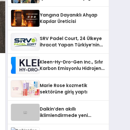
Yangına Dayanıklı Ahşap
Kapılar Üreticisi
SRV Padel Court, 24 Ülkeye
İhracat Yapan Türkiye’nin
Padel Kortu Üretim Gücü
Kleen-Hy-Dro-Gen Inc., Sıfır
Karbon Emisyonlu Hidrojen
Isıtma Teknolojisinde ISO ve
TSSA Düzenleyici Onaylarını
Marie Rose kozmetik
Aldı
sektörüne giriş yaptı
Daikin’den akıllı
iklimlendirmede yeni
dönem: Madoka Plus
Türkiye’de