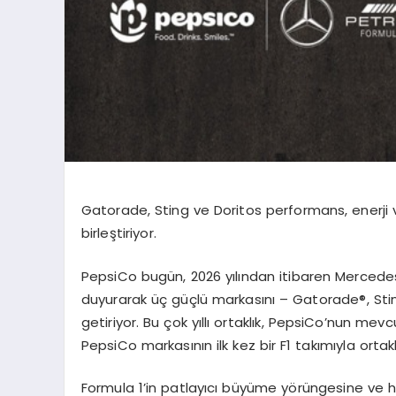
Gatorade, Sting ve Doritos performans, enerji 
birleştiriyor.
PepsiCo bugün, 2026 yılından itibaren Mercedes
duyurarak üç güçlü markasını – Gatorade
®
, Sti
getiriyor. Bu çok yıllı ortaklık, PepsiCo’nun mevcut
PepsiCo markasının ilk kez bir F1 takımıyla ortakl
Formula 1’in patlayıcı büyüme yörüngesine ve hı