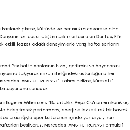
ılarak pistte, kültürde ve her ısırıkta cesarete olan
 Dünyanın en cesur atıştırmalık markası olan Doritos, F1’in
etkili, lezzet odaklı deneyimlerle yarış hafta sonlarını
and Prix hafta sonlarının hızını, gerilimini ve heyecanını
ünyasına taşıyarak imza niteliğindeki üstünlüğünü her
Mercedes-AMG PETRONAS F1 Takımı birlikte, küresel F1
ombinasyonunu sunacak.
kanı Eugene
Willemsen
, “Bu ortaklık, PepsiCo’nun en ikonik üç
la birleştirerek performans, enerji ve lezzeti tek bir bayrak
tos aracılığıyla spor kültürünün içinde yer alıyor, hem
araftarları besliyoruz. Mercedes-AMG PETRONAS Formula 1