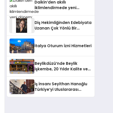
Daikin’den akıllı
iklimlendirmede yeni
dönem: Madoka Plus
Türkiye’de
Diş Hekimliğinden Edebiyata
Uzanan Çok Yönlü Bir
Yaşam: Yeşim Şahin Yaman
İtalya Oturum İzni Hizmetleri
Beylikdüzü’nde Beylik
İşkembe, 20 Yıldır Kalite ve
Lezzetin Değişmeyen Adresi
İş İnsanı Seyithan Hanoğlu
Türkiye’yi Uluslararası
Arenada Tanıtmayı
Hedefliyor