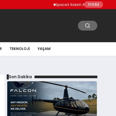
SpaceX Roketi Ay’a Çarptı Enkaz Bulutu Tesp
11:11:54
R
TEKNOLOJI
YAŞAM
Son Dakika