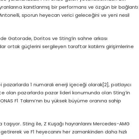
yranlarına kanıtlanmış bir performans ve özgün bir bağlantı
 Antonelli, sporun heyecan verici geleceğini ve yeni nesil
n de Gatorade, Doritos ve Sting’in sahne arkası
ar ortak güçlerini sergileyen taraftar katılımı girişimlerine
i pazarlarda 1 numaralı enerji içeceği olarak[2], patlayıcı
te olan pazarlarda pazar lideri konumunda olan Sting’in
ONAS F1 Takımı’nın bu yüksek büyüme oranına sahip
na taşıyor. Sting ile, Z Kuşağı hayranlarını Mercedes-AMG
 getirerek ve F1 heyecanını her zamankinden daha hızlı