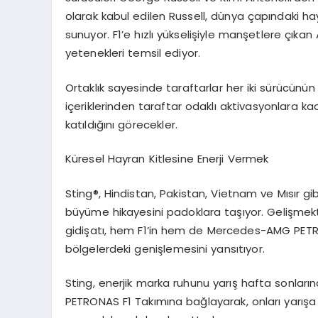
olarak kabul edilen Russell, dünya çapındaki ha
sunuyor. F1’e hızlı yükselişiyle manşetlere çıkan
yetenekleri temsil ediyor.
Ortaklık sayesinde taraftarlar her iki sürücünü
içeriklerinden taraftar odaklı aktivasyonlara kad
katıldığını görecekler.
Küresel Hayran Kitlesine Enerji Vermek
Sting
®
, Hindistan, Pakistan, Vietnam ve Mısır gib
büyüme hikayesini padoklara taşıyor. Gelişmek
gidişatı, hem F1’in hem de Mercedes-AMG PETR
bölgelerdeki genişlemesini yansıtıyor.
Sting, enerjik marka ruhunu yarış hafta sonları
PETRONAS F1 Takımına bağlayarak, onları yarışa