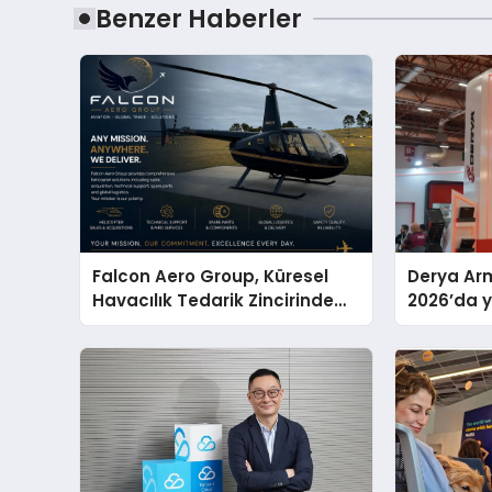
Benzer Haberler
Falcon Aero Group, Küresel
Derya Arm
Havacılık Tedarik Zincirinde
2026’da ye
Türkiye’den Dünyaya Açılıyor
global m
sergiledi