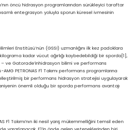
ın öncü hidrasyon programlarından sürükleyici taraftar
samlı entegrasyon yoluyla sporun küresel ivmesinin
ilimleri Enstitüsü’nün (GSSI) uzmanlığını ilk kez padoklara
4 kilograma kadar vücut ağırlığı kaybedebildiği bir sporda[1],
r – ve Gatorade’inhidrasyon bilimi ve performans
es-AMG PETRONAS F1 Takımı performans programlarına
eştirilmiş bir performans hidrasyon stratejisi uygulayarak
iyenin önemli olduğu bir sporda performans avantajı
1 Takımı’nın iki nesil yarış mükemmelliğini temsil eden
 de yararlanacak. F1’in önde gelen yeteneklerinden biri