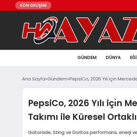
SON GELİŞME
GÜNDEM
DÜNYA
EĞ
Ana Sayfa
Gündem
PepsiCo, 2026 Yılı içı̇n Merce
PepsiCo, 2026 Yılı içı̇n
Takımı ile Küresel Ortakl
Gatorade, Sting ve Doritos performans, enerji ve