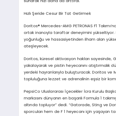
sunarak hızı daha da arttırdı.
Hızlı Şeride Cesur Bir Tat Getirmek
Doritos
®
Mercedes-AMG PETRONAS F1 Takımı’na kat
ortak inancıyla taraftar deneyimini yükseltiyor.
yoğunluğu ve hassasiyetinden ilham alan yüksek 
ateşleyecek.
Doritos, küresel aktivasyon hakları sayesinde, Gr
yakalayarak ve pistin heyecanını atıştırmalık d
yerdeki hayranlarıyla buluşturacak. Doritos ve 
topluluğuna lezzet ve adrenalinin eşsiz bir k
PepsiCo Uluslararası İçecekler İcra Kurulu Baş
markasını dünyanın en başarılı Formula 1 takımıy
altında topluyor” dedi. “Gatorade, Sting ve Dori
sporcuları hem de F 1 heyecanı için yaşayan t