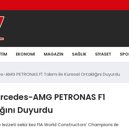
ITIM
EKONOMI
MAGAZIN
SAĞLIK
SIYASET
SPO
des-AMG PETRONAS F1 Takımı ile Küresel Ortaklığını Duyurdu
 Mercedes-AMG PETRONAS F1
ığını Duyurdu
 lezzeti sekiz kez FIA World Constructors’ Champions ile