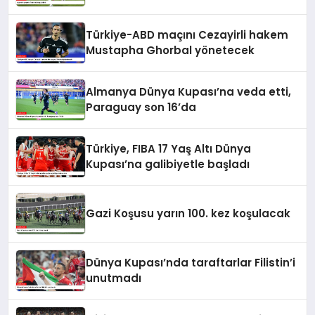
Türkiye-ABD maçını Cezayirli hakem
Mustapha Ghorbal yönetecek
Almanya Dünya Kupası’na veda etti,
Paraguay son 16’da
Türkiye, FIBA 17 Yaş Altı Dünya
Kupası’na galibiyetle başladı
Gazi Koşusu yarın 100. kez koşulacak
Dünya Kupası’nda taraftarlar Filistin’i
unutmadı