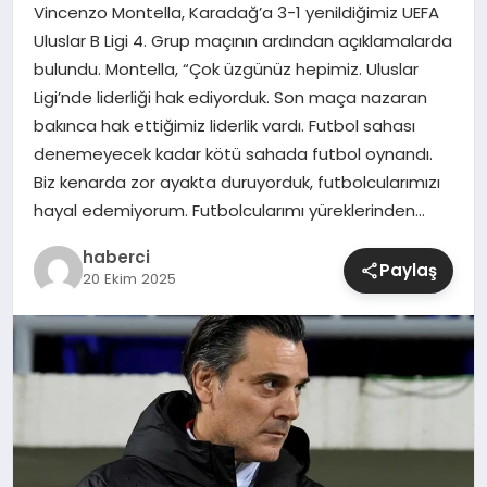
Vincenzo Montella, Karadağ’a 3-1 yenildiğimiz UEFA
Uluslar B Ligi 4. Grup maçının ardından açıklamalarda
SIYASET
bulundu. Montella, “Çok üzgünüz hepimiz. Uluslar
Ligi’nde liderliği hak ediyorduk. Son maça nazaran
SPOR
bakınca hak ettiğimiz liderlik vardı. Futbol sahası
denemeyecek kadar kötü sahada futbol oynandı.
TEKNOLOJI
Biz kenarda zor ayakta duruyorduk, futbolcularımızı
hayal edemiyorum. Futbolcularımı yüreklerinden…
YAŞAM
haberci
Paylaş
20 Ekim 2025