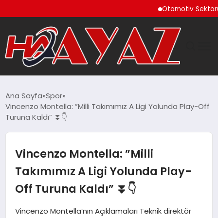
Otomotiv Sektörü Temmu
GÜNDEM
Ana Sayfa
Spor
Vincenzo Montella: ”Milli Takımımız A Ligi Yolunda Play-Off
DÜNYA
Turuna Kaldı” ⏬👇
EĞITIM
Vincenzo Montella: ”Milli
EKONOMI
Takımımız A Ligi Yolunda Play-
Off Turuna Kaldı” ⏬👇
MAGAZIN
Vincenzo Montella’nın Açıklamaları Teknik direktör
SAĞLIK