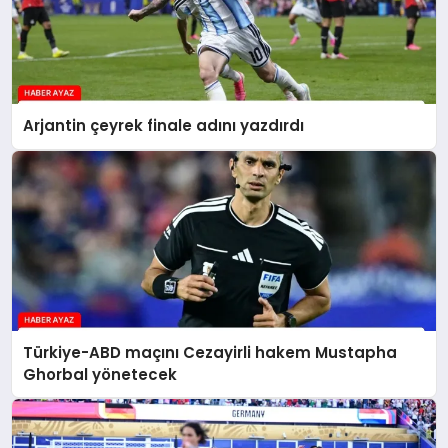
Arjantin çeyrek finale adını yazdırdı
Türkiye-ABD maçını Cezayirli hakem Mustapha
Ghorbal yönetecek