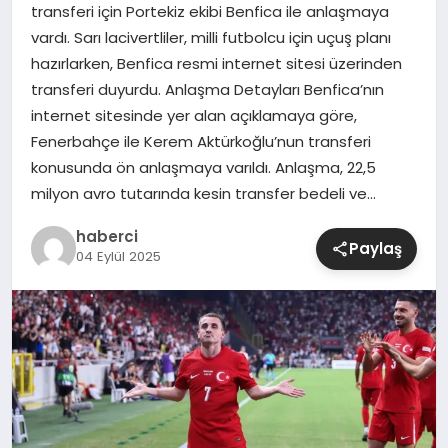
transferi için Portekiz ekibi Benfica ile anlaşmaya
vardı. Sarı lacivertliler, milli futbolcu için uçuş planı
SIYASET
hazırlarken, Benfica resmi internet sitesi üzerinden
transferi duyurdu. Anlaşma Detayları Benfica’nın
SPOR
internet sitesinde yer alan açıklamaya göre,
Fenerbahçe ile Kerem Aktürkoğlu’nun transferi
TEKNOLOJI
konusunda ön anlaşmaya varıldı. Anlaşma, 22,5
milyon avro tutarında kesin transfer bedeli ve…
YAŞAM
haberci
Paylaş
04 Eylül 2025