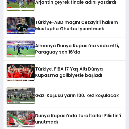
Arjantin çeyrek finale adını yazdırdı
Türkiye-ABD maçını Cezayirli hakem
Mustapha Ghorbal yönetecek
Almanya Dünya Kupası’na veda etti,
Paraguay son 16’da
Türkiye, FIBA 17 Yaş Altı Dünya
Kupası’na galibiyetle başladı
Gazi Koşusu yarın 100. kez koşulacak
Dünya Kupası’nda taraftarlar Filistin’i
unutmadı