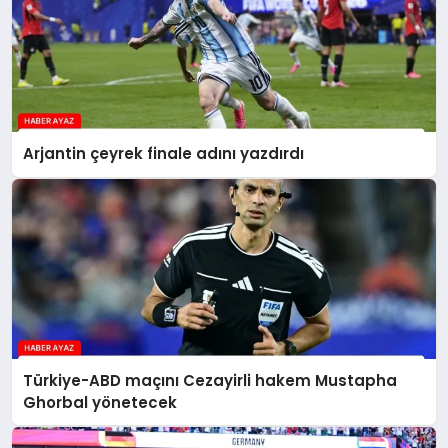
Arjantin çeyrek finale adını yazdırdı
Türkiye-ABD maçını Cezayirli hakem Mustapha
Ghorbal yönetecek