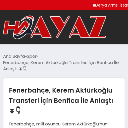
Derya Arms, İstanbul P
GÜNDEM
Ana Sayfa
Spor
Fenerbahçe, Kerem Aktürkoğlu Transferi İçin Benfica İle
DÜNYA
Anlaştı ⏬👇
EĞITIM
Fenerbahçe, Kerem Aktürkoğlu
EKONOMI
Transferi İçin Benfica İle Anlaştı
⏬👇
MAGAZIN
Fenerbahçe, milli oyuncu Kerem Aktürkoğlu’nun
SAĞLIK